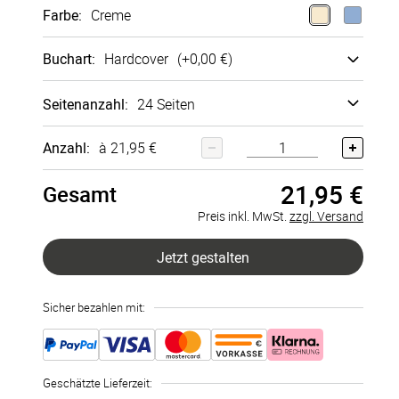
Farbe
:
Creme
Buchart
:
Hard­cover
(+
0,00 €
)
Seitenanzahl
:
24 Seiten
24 Seiten
Anzahl:
à 21,95 €
Hard­cover
Echt­
fotobuch
+
0,00 €
Layflat-
21,95 €
26 Seiten
Gesamt
Bindung
+
7,00 €
Preis inkl. MwSt.
zzgl. Versand
28 Seiten
Jetzt gestalten
30 Seiten
Sicher bezahlen mit:
32 Seiten
34 Seiten
Geschätzte Lieferzeit
: