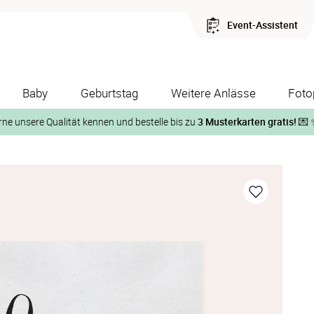
Event-Assistent
Baby
Geburtstag
Weitere Anlässe
Foto
rne unsere Qualität kennen und bestelle bis zu
3 Musterkarten gratis!
💌 
Und so geht‘s:
1. Wähle bis zu 3 Kartendesigns
ose Musterkarte“
 auf der jeweiligen Produktseite und lasse Dir die Karten koste