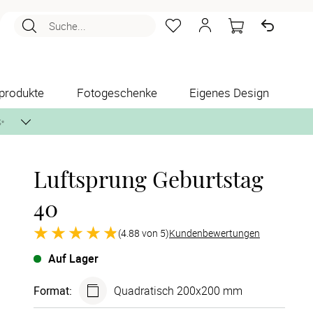
Suche...
produkte
Fotogeschenke
Eigenes Design
✨
Luftsprung Geburtstag
nlos per Post zusenden.
40
(4.88 von 5)
Kundenbewertungen
Auf Lager
Format
:
Quadratisch 200x200 mm