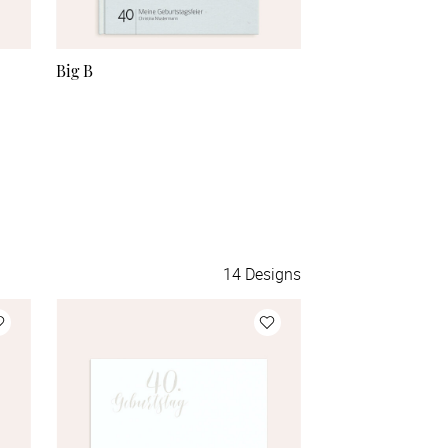
56 Seiten
Big B
Memento 40
58 Seiten
60 Seiten
62 Seiten
64 Seiten
14
Designs
66 Seiten
68 Seiten
70 Seiten
72 Seiten