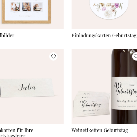
bilder
Einladungskarten Geburtstag
hkarten für Ihre
Weinetiketten Geburtstag
rtstagsfeier