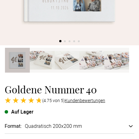
Verlobung
Junggesel
Goldene Nummer 40
(4.75 von 5)
Kundenbewertungen
Auf Lager
Format
:
Quadratisch 200x200 mm