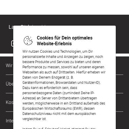
Lass Dich inspirieren
Cookies für Dein optimales
Website-Erlebnis
Wir nutzen Cookies und Technologien, um Dir
personalisierte Inhalte und Anzeigen zu zeigen, noch
bessere Produkte und Services zu bieten und deren
Wir sind für Dich da
Performance zu messen, sowohl auf unseren eigenen
Webseiten als auch auf Drittseiten. Hierfür erheben wir
Daten von Deinem Endgerät (z. B.
Kundenservice-Hotline
Geräteinformationen, Browserdaten und Nutzer-ID).
Über Uns
0221 956 725 10
Dazu kann es erforderlich sein, dass
Mo. - Fr. von 9 bis 17 Uhr
personenbezogene Daten (zumindest Deine IP-
Adresse) an Server von Drittanbietern übertragen
Philosophie
Kostenlose Services
werden, möglicherweise in ein Drittland außerhalb des
kontakt@sendmoments.de
Karriere
Europäischen Wirtschaftsraums (EWR), dessen
Datenschutzniveau nicht mit dem europäischen
Musterkarten
Impressum
vergleichbar ist.
International
Digitale Fotoalben
AGB & Widerrufsrecht