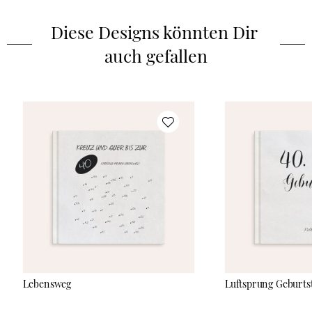
personalisierbare Fotobuch bietet Platz auf bis zu 118 Seiten,
um lustige Schnappschüsse und besondere Erinnerungen für
Diese Designs könnten Dir 
die Ewigkeit festzuhalten.
auch gefallen
Lebensweg
Luftsprung Geburts