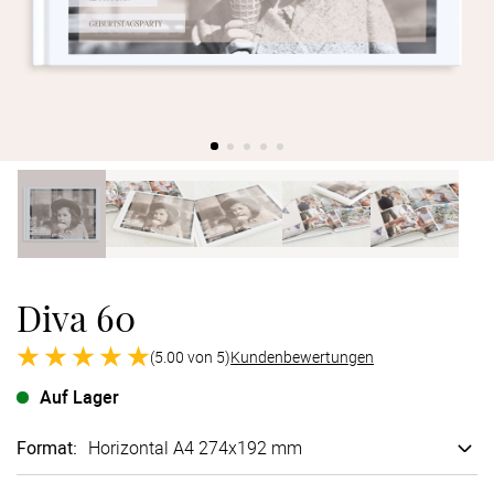
Verlobung
Junggesel
Diva 60
(5.00 von 5)
Kundenbewertungen
Auf Lager
Format
:
Horizontal A4 274x192 mm