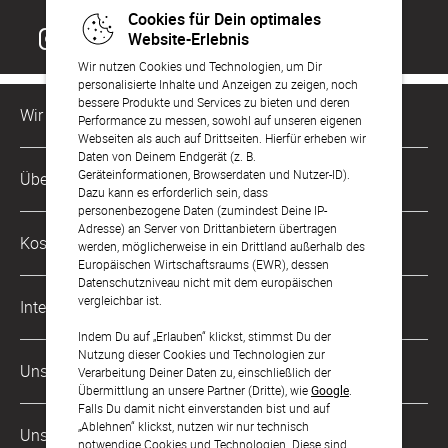
Cookies für Dein optimales
Website-Erlebnis
Wir nutzen Cookies und Technologien, um Dir
personalisierte Inhalte und Anzeigen zu zeigen, noch
bessere Produkte und Services zu bieten und deren
Wir sind für Dich da
Performance zu messen, sowohl auf unseren eigenen
Webseiten als auch auf Drittseiten. Hierfür erheben wir
Daten von Deinem Endgerät (z. B.
Kundenservice-Hotline
Geräteinformationen, Browserdaten und Nutzer-ID).
Über Uns
0221 956 725 10
Dazu kann es erforderlich sein, dass
Mo. - Fr. von 9 bis 17 Uhr
personenbezogene Daten (zumindest Deine IP-
Adresse) an Server von Drittanbietern übertragen
Philosophie
Kostenlose Services
werden, möglicherweise in ein Drittland außerhalb des
kontakt@sendmoments.de
Karriere
Europäischen Wirtschaftsraums (EWR), dessen
Datenschutzniveau nicht mit dem europäischen
Musterkarten
Impressum
vergleichbar ist.
International
Digitale Fotoalben
AGB & Widerrufsrecht
Indem Du auf „Erlauben“ klickst, stimmst Du der
Nutzung dieser Cookies und Technologien zur
Österreich
Digitale Gästelisten
Unsere Zahlungsarten
Zahlung & Versand
Verarbeitung Deiner Daten zu, einschließlich der
Übermittlung an unsere Partner (Dritte), wie
Google
.
Schweiz
FAQ & Hilfe
Datenschutz
Falls Du damit nicht einverstanden bist und auf
„Ablehnen“ klickst, nutzen wir nur technisch
Frankreich
Unsere Partner
Barrierefreiheitserklärung
notwendige Cookies und Technologien. Diese sind