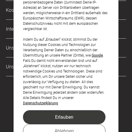
personenbezogene Daten (zumindest Deine IP-
Philosophie
Adresse) an Server von Drittanbietern übertragen
Kostenlose Services
werden, möglicherweise in ein Drittland außerhalb des
kontakt@sendmoments.de
Karriere
Europäischen Wirtschaftsraums (EWR), dessen
Datenschutzniveau nicht mit dem europäischen
Musterkarten
Impressum
International
vergleichbar ist.
Digitale Fotoalben
AGB & Widerrufsrecht
Indem Du auf „Erlauben“ klickst, stimmst Du der
Österreich
Nutzung dieser Cookies und Technologien zur
Digitale Gästelisten
Unsere Zahlungsarten
Zahlung & Versand
Verarbeitung Deiner Daten zu, einschließlich der
Schweiz
Übermittlung an unsere Partner (Dritte), wie
Google
.
FAQ & Hilfe
Datenschutz
Falls Du damit nicht einverstanden bist und auf
Frankreich
„Ablehnen“ klickst, nutzen wir nur technisch
Unsere Partner
Barrierefreiheitserklärung
notwendige Cookies und Technologien. Diese sind
erforderlich, um Dir unsere Seiten sicher und
LLM's
zuverlässig zur Verfügung zu stellen. All dies
geschieht nur mit Deiner Einwilligung. Du kannst
Deine Einwilligung jederzeit ändern oder widerrufen.
Alle Details findest Du in unserer
Datenschutzerklärung
.
Erlauben
Feier den Moment.
Ablehnen