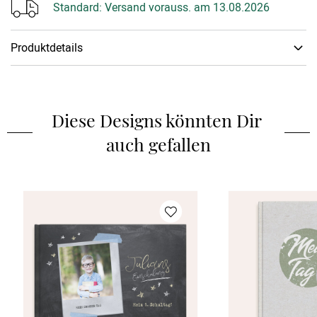
Standard:
Versand vorauss. am 13.08.2026
Produktdetails
Wertvolle Momente, die man festhalten sollte. Das edle
personalisierbare Fotobuch bietet Platz auf bis zu 118 Seiten,
um lustige Schnappschüsse und besondere Erinnerungen für
Diese Designs könnten Dir 
die Ewigkeit festzuhalten.
auch gefallen