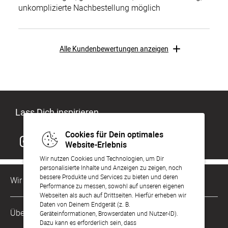
unkomplizierte Nachbestellung möglich
Alle Kundenbewertungen anzeigen
Lass Dich inspirieren
Cookies für Dein optimales
Website-Erlebnis
Wir nutzen Cookies und Technologien, um Dir
personalisierte Inhalte und Anzeigen zu zeigen, noch
bessere Produkte und Services zu bieten und deren
Wir sind für Dich da
Performance zu messen, sowohl auf unseren eigenen
Webseiten als auch auf Drittseiten. Hierfür erheben wir
Daten von Deinem Endgerät (z. B.
Kundenservice-Hotline
Über Uns
Geräteinformationen, Browserdaten und Nutzer-ID).
0221 956 725 10
Dazu kann es erforderlich sein, dass
Mo. - Fr. von 9 bis 17 Uhr