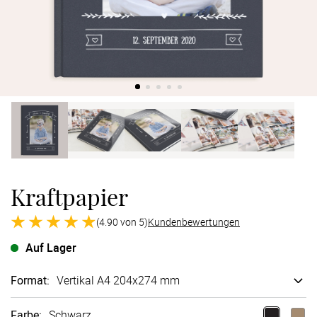
Verlobung
Junggesel
Kraftpapier
(4.90 von 5)
Kundenbewertungen
Auf Lager
Format
:
Vertikal A4 204x274 mm
Farbe
:
Schwarz