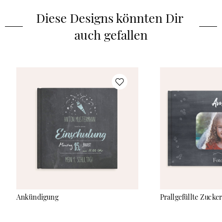
um lustige Schnappschüsse und besondere Erinnerungen für
Diese Designs könnten Dir 
die Ewigkeit festzuhalten.
auch gefallen
Ankündigung
Prallgefüllte Zucke