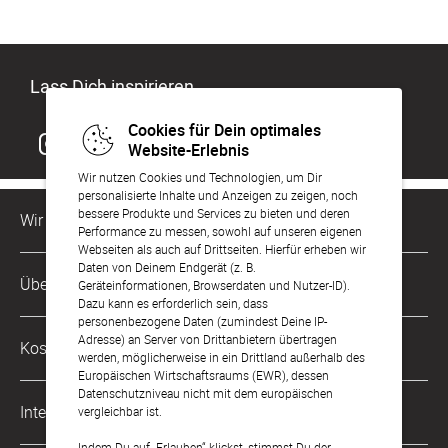
Lass Dich inspirieren
Cookies für Dein optimales
Website-Erlebnis
Wir nutzen Cookies und Technologien, um Dir
personalisierte Inhalte und Anzeigen zu zeigen, noch
bessere Produkte und Services zu bieten und deren
Wir sind für Dich da
Performance zu messen, sowohl auf unseren eigenen
Webseiten als auch auf Drittseiten. Hierfür erheben wir
Daten von Deinem Endgerät (z. B.
Kundenservice-Hotline
Über Uns
Geräteinformationen, Browserdaten und Nutzer-ID).
0221 956 725 10
Dazu kann es erforderlich sein, dass
Mo. - Fr. von 9 bis 17 Uhr
personenbezogene Daten (zumindest Deine IP-
Philosophie
Adresse) an Server von Drittanbietern übertragen
Kostenlose Services
werden, möglicherweise in ein Drittland außerhalb des
kontakt@sendmoments.de
Karriere
Europäischen Wirtschaftsraums (EWR), dessen
Datenschutzniveau nicht mit dem europäischen
Musterkarten
Impressum
International
vergleichbar ist.
Digitale Fotoalben
AGB & Widerrufsrecht
Indem Du auf „Erlauben“ klickst, stimmst Du der