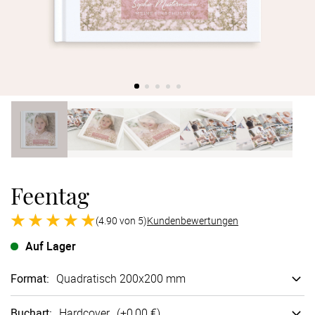
Verlobung
Junggesel
Feentag
(4.90 von 5)
Kundenbewertungen
Auf Lager
Format
:
Quadratisch 200x200 mm
Buchart
:
Hard­cover
(+
0,00 €
)