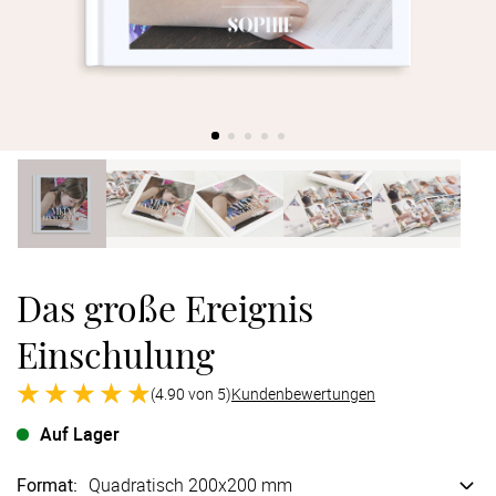
Verlobung
Junggesel
Das große Ereignis
Einschulung
(4.90 von 5)
Kundenbewertungen
Auf Lager
Format
:
Quadratisch 200x200 mm