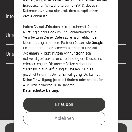
werden, möglicherweise in ein Drittland außerhalb des
kontakt@sendmoments.de
Karriere
Europäischen Wirtschaftsraums (EWR), dessen
Datenschutzniveau nicht mit dem europäischen
Musterkarten
Impressum
International
vergleichbar ist.
Digitale Fotoalben
AGB & Widerrufsrecht
Indem Du auf „Erlauben“ klickst, stimmst Du der
Österreich
Nutzung dieser Cookies und Technologien zur
Digitale Gästelisten
Unsere Zahlungsarten
Zahlung & Versand
Verarbeitung Deiner Daten zu, einschließlich der
Schweiz
Übermittlung an unsere Partner (Dritte), wie
Google
.
FAQ & Hilfe
Datenschutz
Falls Du damit nicht einverstanden bist und auf
Frankreich
„Ablehnen“ klickst, nutzen wir nur technisch
Unsere Partner
Barrierefreiheitserklärung
notwendige Cookies und Technologien. Diese sind
erforderlich, um Dir unsere Seiten sicher und
LLM's
zuverlässig zur Verfügung zu stellen. All dies
geschieht nur mit Deiner Einwilligung. Du kannst
Deine Einwilligung jederzeit ändern oder widerrufen.
Alle Details findest Du in unserer
Datenschutzerklärung
.
Erlauben
Feier den Moment.
Ablehnen
© sendmoments Studio GmbH 2026
Jetzt gestalten