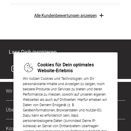
Alle Kundenbewertungen anzeigen
Lass Dich inspirieren
Cookies für Dein optimales
Website-Erlebnis
Wir nutzen Cookies und Technologien, um Dir
personalisierte Inhalte und Anzeigen zu zeigen, noch
bessere Produkte und Services zu bieten und deren
Wir sind für Dich da
Performance zu messen, sowohl auf unseren eigenen
Webseiten als auch auf Drittseiten. Hierfür erheben wir
Daten von Deinem Endgerät (z. B.
Kundenservice-Hotline
Über Uns
Geräteinformationen, Browserdaten und Nutzer-ID).
0221 956 725 10
Dazu kann es erforderlich sein, dass
Mo. - Fr. von 9 bis 17 Uhr
personenbezogene Daten (zumindest Deine IP-
Philosophie
Adresse) an Server von Drittanbietern übertragen
Kostenlose Services