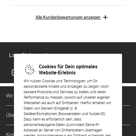
Alle Kundenbewertungen anzeigen
Lass Dich inspirieren
Cookies für Dein optimales
Website-Erlebnis
Wir nutzen Cookies und Technologien, um Dir
personalisierte Inhalte und Anzeigen zu zeigen, noch
bessere Produkte und Services zu bieten und deren
Wir sind für Dich da
Performance zu messen, sowohl auf unseren eigenen
Webseiten als auch auf Drittseiten. Hierfür erheben wir
Daten von Deinem Endgerät (z. B.
Kundenservice-Hotline
Geräteinformationen, Browserdaten und Nutzer-ID).
Über Uns
0221 956 725 10
Dazu kann es erforderlich sein, dass
Mo. - Fr. von 9 bis 17 Uhr
personenbezogene Daten (zumindest Deine IP-
Adresse) an Server von Drittanbietern übertragen
Philosophie
Kostenlose Services
werden, möglicherweise in ein Drittland außerhalb des