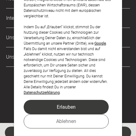
kontakt@sendmoments.de
Karriere
Europäischen Wirtschaftsraums (EWR), dessen
Datenschutzniveau nicht mit dem europäischen
Musterkarten
Impressum
vergleichbar ist.
International
Digitale Fotoalben
AGB & Widerrufsrecht
Indem Du auf „Erlauben“ klickst, stimmst Du der
Nutzung dieser Cookies und Technologien zur
Österreich
Digitale Gästelisten
Unsere Zahlungsarten
Zahlung & Versand
Verarbeitung Deiner Daten zu, einschließlich der
Übermittlung an unsere Partner (Dritte), wie
Google
.
Schweiz
FAQ & Hilfe
Datenschutz
Falls Du damit nicht einverstanden bist und auf
„Ablehnen“ klickst, nutzen wir nur technisch
Frankreich
Unsere Partner
Barrierefreiheitserklärung
notwendige Cookies und Technologien. Diese sind
erforderlich, um Dir unsere Seiten sicher und
LLM's
zuverlässig zur Verfügung zu stellen. All dies
geschieht nur mit Deiner Einwilligung. Du kannst
Deine Einwilligung jederzeit ändern oder widerrufen.
Alle Details findest Du in unserer
Datenschutzerklärung
.
Erlauben
Feier den Moment.
Ablehnen
Jetzt gestalten
© sendmoments Studio GmbH 2026