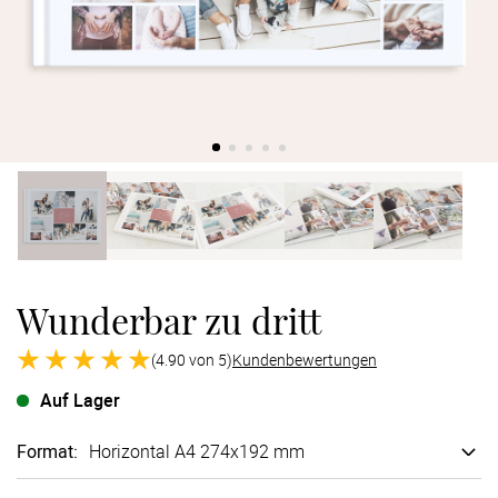
Verlobung
Junggesel
Wunderbar zu dritt
(4.90 von 5)
Kundenbewertungen
Auf Lager
Format
:
Horizontal A4 274x192 mm