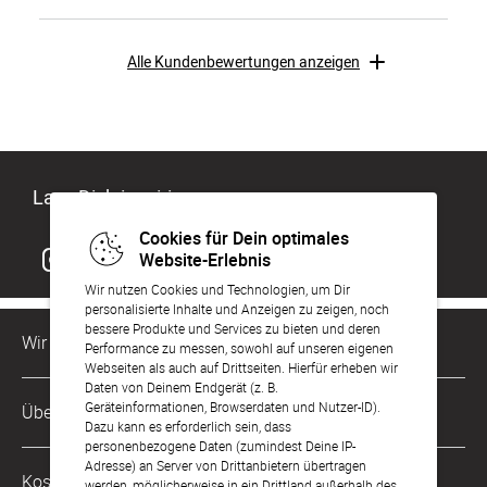
Alle Kundenbewertungen anzeigen
Lass Dich inspirieren
Cookies für Dein optimales
Website-Erlebnis
Wir nutzen Cookies und Technologien, um Dir
personalisierte Inhalte und Anzeigen zu zeigen, noch
bessere Produkte und Services zu bieten und deren
Wir sind für Dich da
Performance zu messen, sowohl auf unseren eigenen
Webseiten als auch auf Drittseiten. Hierfür erheben wir
Daten von Deinem Endgerät (z. B.
Kundenservice-Hotline
Geräteinformationen, Browserdaten und Nutzer-ID).
Über Uns
0221 956 725 10
Dazu kann es erforderlich sein, dass
Mo. - Fr. von 9 bis 17 Uhr
personenbezogene Daten (zumindest Deine IP-
Adresse) an Server von Drittanbietern übertragen
Philosophie
Kostenlose Services
werden, möglicherweise in ein Drittland außerhalb des