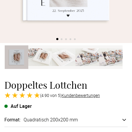
Verlobung
Junggesel
Doppeltes Lottchen
(4.90 von 5)
Kundenbewertungen
Auf Lager
Format
:
Quadratisch 200x200 mm