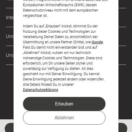
kontakt@sendmoments.de
Karriere
Europäischen Wirtschaftsraums (EWR), dessen
Datenschutzniveau nicht mit dem europäischen
Musterkarten
Impressum
vergleichbar ist.
International
Digitale Fotoalben
AGB & Widerrufsrecht
Indem Du auf „Erlauben“ klickst, stimmst Du der
Nutzung dieser Cookies und Technologien zur
Österreich
Digitale Gästelisten
Unsere Zahlungsarten
Zahlung & Versand
Verarbeitung Deiner Daten zu, einschließlich der
Übermittlung an unsere Partner (Dritte), wie
Google
.
Schweiz
FAQ & Hilfe
Datenschutz
Falls Du damit nicht einverstanden bist und auf
„Ablehnen“ klickst, nutzen wir nur technisch
Frankreich
Unsere Partner
Barrierefreiheitserklärung
notwendige Cookies und Technologien. Diese sind
erforderlich, um Dir unsere Seiten sicher und
LLM's
zuverlässig zur Verfügung zu stellen. All dies
geschieht nur mit Deiner Einwilligung. Du kannst
Deine Einwilligung jederzeit ändern oder widerrufen.
Alle Details findest Du in unserer
Datenschutzerklärung
.
Erlauben
Feier den Moment.
Ablehnen
Jetzt gestalten
© sendmoments Studio GmbH 2026