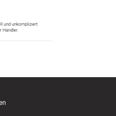
l und unkompliziert
r Händler.
ren