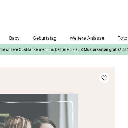
Baby
Geburtstag
Weitere Anlässe
Foto
rne unsere Qualität kennen und bestelle bis zu
3 Musterkarten gratis!
💌 
Und so geht‘s:
1. Wähle bis zu 3 Kartendesigns
ose Musterkarte“
 auf der jeweiligen Produktseite und lasse Dir die Karten koste