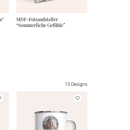
e"
MDF-Fotoaufsteller
MDF-Fotoaufstel
“Sommerliche Gefühle”
Spatz"
13
Designs