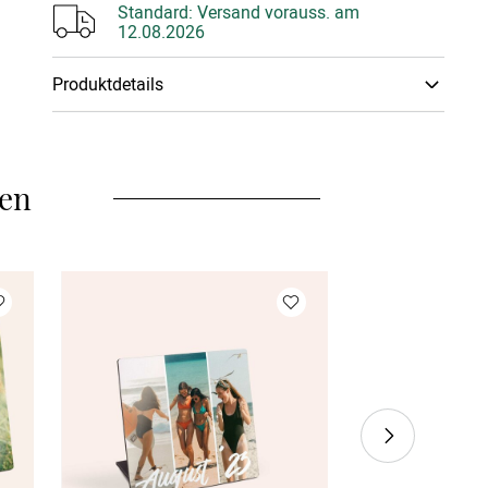
Standard:
Versand vorauss. am
12.08.2026
Produktdetails
Papiertyp
:
Glattes Fein­papier Kalender
Deine Lieblings-Schnappschüsse perfekt in Szene
gesetzt. Die Fotos der gemeinsamen Zeit mit
len
geliebten Menschen und Freunden machen Freude
und schmücken jedes Zuhause oder auch Büro. Die
13 Karten können individuell mit Deinen
Wunschmotiven gestaltet werden. Das Highlight ist
der Holzblock, der als Halterung fungiert und mit
einer persönlichen Gravur versehen werden kann.