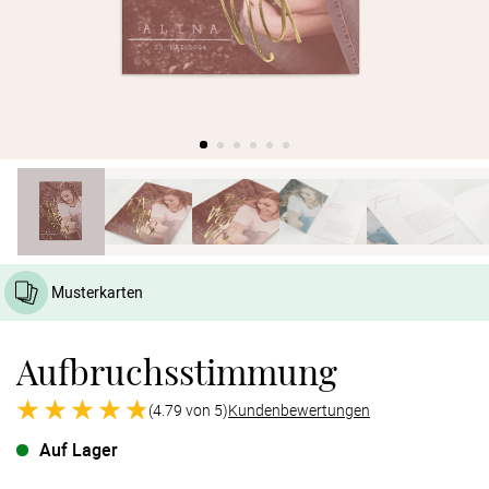
Verlobung
Junggesel
Musterkarten
Aufbruchsstimmung
(4.79 von 5)
Kundenbewertungen
Auf Lager