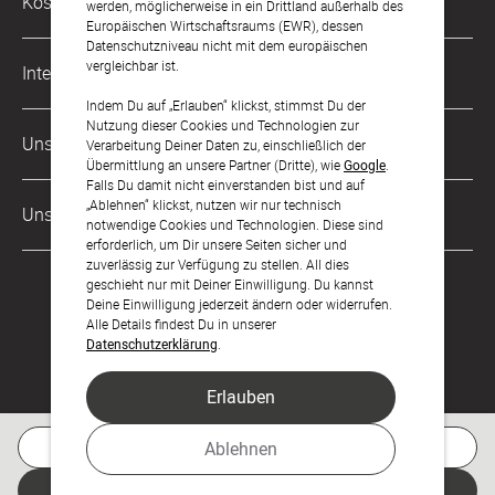
Kostenlose Services
werden, möglicherweise in ein Drittland außerhalb des
kontakt@sendmoments.de
Karriere
Europäischen Wirtschaftsraums (EWR), dessen
Datenschutzniveau nicht mit dem europäischen
Musterkarten
Impressum
vergleichbar ist.
International
Digitale Fotoalben
AGB & Widerrufsrecht
Indem Du auf „Erlauben“ klickst, stimmst Du der
Nutzung dieser Cookies und Technologien zur
Österreich
Digitale Gästelisten
Unsere Zahlungsarten
Zahlung & Versand
Verarbeitung Deiner Daten zu, einschließlich der
Übermittlung an unsere Partner (Dritte), wie
Google
.
Schweiz
FAQ & Hilfe
Datenschutz
Falls Du damit nicht einverstanden bist und auf
„Ablehnen“ klickst, nutzen wir nur technisch
Frankreich
Unsere Partner
Barrierefreiheitserklärung
notwendige Cookies und Technologien. Diese sind
erforderlich, um Dir unsere Seiten sicher und
LLM's
zuverlässig zur Verfügung zu stellen. All dies
geschieht nur mit Deiner Einwilligung. Du kannst
Deine Einwilligung jederzeit ändern oder widerrufen.
Alle Details findest Du in unserer
Datenschutzerklärung
.
Erlauben
Feier den Moment.
Kostenlose Musterkarte
Ablehnen
Jetzt gestalten
© sendmoments Studio GmbH 2026