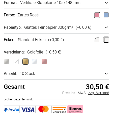
Format
:
Vertikale Klappkarte 105x148 mm
Farbe
:
Zartes Rosé
Papiertyp
:
Glattes Fein­papier 300g/m²
(+
0,00 €
)
Ecken
:
Standard Ecken
(+
0,00 €
)
Veredelung
:
Goldfolie
(+
0,50 €
)
Anzahl:
10 Stück
30,50 €
Gesamt
Preis inkl. MwSt.
zzgl. Versand
Sicher bezahlen mit: