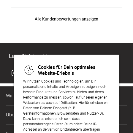
Alle Kundenbewertungen anzeigen
Lass Dich inspirieren
Cookies für Dein optimales
Website-Erlebnis
Wir nutzen Cookies und Technologien, um Dir
personalisierte Inhalte und Anzeigen zu zeigen, noch
bessere Produkte und Services zu bieten und deren
Wir sind für Dich da
Performance zu messen, sowohl auf unseren eigenen
Webseiten als auch auf Drittseiten. Hierfür erheben wir
Daten von Deinem Endgerät (z. B.
Kundenservice-Hotline
Geräteinformationen, Browserdaten und Nutzer-ID).
Über Uns
0221 956 725 10
Dazu kann es erforderlich sein, dass
Mo. - Fr. von 9 bis 17 Uhr
personenbezogene Daten (zumindest Deine IP-
Adresse) an Server von Drittanbietern übertragen
Philosophie