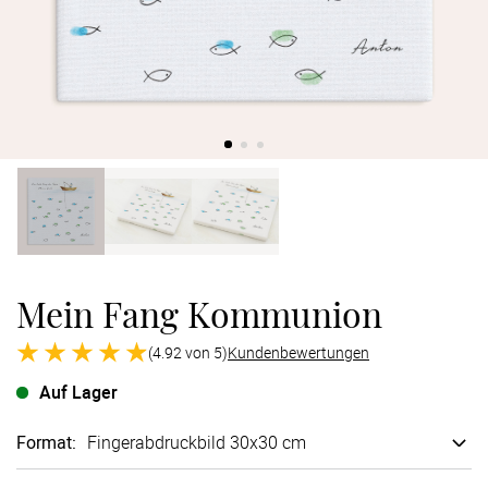
Verlobung
Junggesel
Mein Fang Kommunion
(4.92 von 5)
Kundenbewertungen
Auf Lager
Format
:
Finger­abdruck­bild 30x30 cm