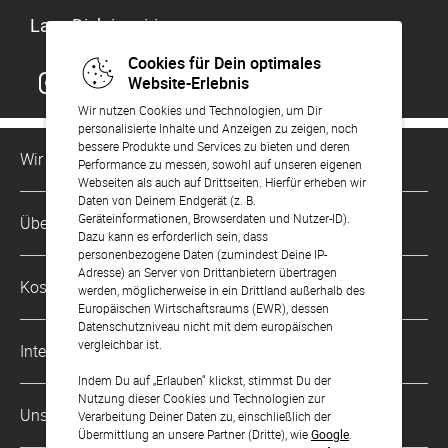
Lass Dich inspirieren
Cookies für Dein optimales
Website-Erlebnis
Wir nutzen Cookies und Technologien, um Dir
personalisierte Inhalte und Anzeigen zu zeigen, noch
bessere Produkte und Services zu bieten und deren
Wir sind für Dich da
Performance zu messen, sowohl auf unseren eigenen
Webseiten als auch auf Drittseiten. Hierfür erheben wir
Daten von Deinem Endgerät (z. B.
Kundenservice-Hotline
Geräteinformationen, Browserdaten und Nutzer-ID).
Über Uns
0221 956 725 10
Dazu kann es erforderlich sein, dass
Mo. - Fr. von 9 bis 17 Uhr
personenbezogene Daten (zumindest Deine IP-
Adresse) an Server von Drittanbietern übertragen
Philosophie
Kostenlose Services
werden, möglicherweise in ein Drittland außerhalb des
kontakt@sendmoments.de
Karriere
Europäischen Wirtschaftsraums (EWR), dessen
Datenschutzniveau nicht mit dem europäischen
Musterkarten
Impressum
vergleichbar ist.
International
Digitale Fotoalben
AGB & Widerrufsrecht
Indem Du auf „Erlauben“ klickst, stimmst Du der
Nutzung dieser Cookies und Technologien zur
Österreich
Digitale Gästelisten
Unsere Zahlungsarten
Zahlung & Versand
Verarbeitung Deiner Daten zu, einschließlich der
Übermittlung an unsere Partner (Dritte), wie
Google
.
Schweiz
FAQ & Hilfe