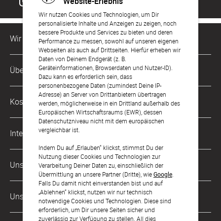
Website-Erlebnis
Wir nutzen Cookies und Technologien, um Dir
personalisierte Inhalte und Anzeigen zu zeigen, noch
bessere Produkte und Services zu bieten und deren
Wir sind für Dich da
Performance zu messen, sowohl auf unseren eigenen
Webseiten als auch auf Drittseiten. Hierfür erheben wir
Daten von Deinem Endgerät (z. B.
Kundenservice-Hotline
Geräteinformationen, Browserdaten und Nutzer-ID).
Über Uns
0221 956 725 10
Dazu kann es erforderlich sein, dass
Mo. - Fr. von 9 bis 17 Uhr
personenbezogene Daten (zumindest Deine IP-
Adresse) an Server von Drittanbietern übertragen
Philosophie
Kostenlose Services
werden, möglicherweise in ein Drittland außerhalb des
kontakt@sendmoments.de
Karriere
Europäischen Wirtschaftsraums (EWR), dessen
Datenschutzniveau nicht mit dem europäischen
Musterkarten
Impressum
vergleichbar ist.
International
Digitale Fotoalben
AGB & Widerrufsrecht
Indem Du auf „Erlauben“ klickst, stimmst Du der
Nutzung dieser Cookies und Technologien zur
Österreich
Digitale Gästelisten
Unsere Zahlungsarten
Zahlung & Versand
Verarbeitung Deiner Daten zu, einschließlich der
Übermittlung an unsere Partner (Dritte), wie
Google
.
Schweiz
FAQ & Hilfe
Datenschutz
Falls Du damit nicht einverstanden bist und auf
„Ablehnen“ klickst, nutzen wir nur technisch
Frankreich
Unsere Partner
Barrierefreiheitserklärung
notwendige Cookies und Technologien. Diese sind
erforderlich, um Dir unsere Seiten sicher und
LLM's
zuverlässig zur Verfügung zu stellen. All dies