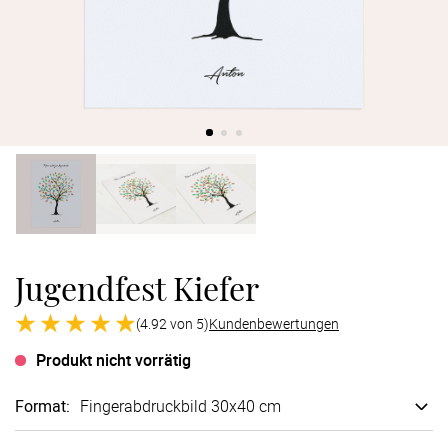
Verlobung
Junggesel
Jugendfest Kiefer
(4.92 von 5)
Kundenbewertungen
Produkt nicht vorrätig
Format
:
Finger­abdruck­bild 30x40 cm