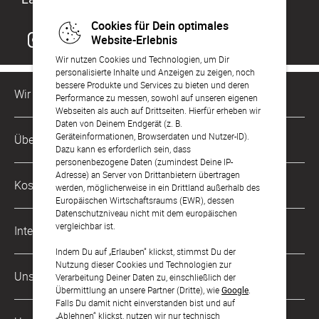
Cookies für Dein optimales
Website-Erlebnis
Wir nutzen Cookies und Technologien, um Dir
personalisierte Inhalte und Anzeigen zu zeigen, noch
bessere Produkte und Services zu bieten und deren
Wir sind für Dich da
Performance zu messen, sowohl auf unseren eigenen
Webseiten als auch auf Drittseiten. Hierfür erheben wir
Daten von Deinem Endgerät (z. B.
Kundenservice-Hotline
Geräteinformationen, Browserdaten und Nutzer-ID).
Über Uns
0221 956 725 10
Dazu kann es erforderlich sein, dass
Mo. - Fr. von 9 bis 17 Uhr
personenbezogene Daten (zumindest Deine IP-
Adresse) an Server von Drittanbietern übertragen
Philosophie
Kostenlose Services
werden, möglicherweise in ein Drittland außerhalb des
kontakt@sendmoments.de
Karriere
Europäischen Wirtschaftsraums (EWR), dessen
Datenschutzniveau nicht mit dem europäischen
Musterkarten
Impressum
vergleichbar ist.
International
Digitale Fotoalben
AGB & Widerrufsrecht
Indem Du auf „Erlauben“ klickst, stimmst Du der
Nutzung dieser Cookies und Technologien zur
Österreich
Digitale Gästelisten
Unsere Zahlungsarten
Zahlung & Versand
Verarbeitung Deiner Daten zu, einschließlich der
Übermittlung an unsere Partner (Dritte), wie
Google
.
Schweiz
FAQ & Hilfe
Datenschutz
Falls Du damit nicht einverstanden bist und auf
„Ablehnen“ klickst, nutzen wir nur technisch
Frankreich