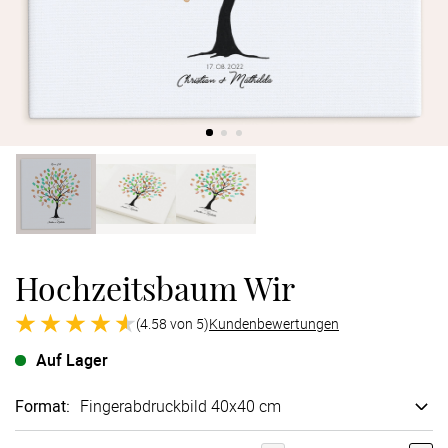
Verlobung
Junggesel
Hochzeitsbaum Wir
(4.58 von 5)
Kundenbewertungen
Auf Lager
Format
:
Finger­abdruck­bild 40x40 cm