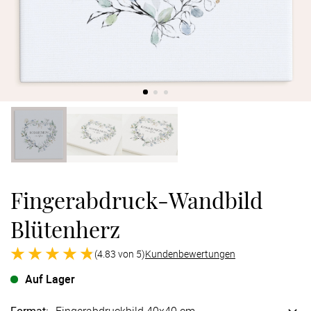
Verlobung
Junggesel
Fingerabdruck-Wandbild
Blütenherz
(4.83 von 5)
Kundenbewertungen
Auf Lager