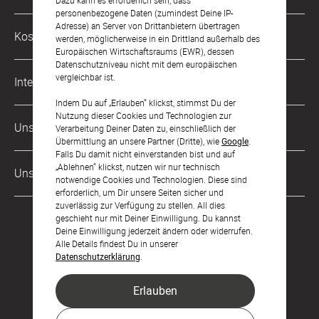
Dazu kann es erforderlich sein, dass
Mo. - Fr. von 9 bis 17 Uhr
personenbezogene Daten (zumindest Deine IP-
Adresse) an Server von Drittanbietern übertragen
Philosophie
Kostenlose Services
werden, möglicherweise in ein Drittland außerhalb des
kontakt@sendmoments.de
Karriere
Europäischen Wirtschaftsraums (EWR), dessen
Datenschutzniveau nicht mit dem europäischen
Musterkarten
Impressum
vergleichbar ist.
International
Digitale Fotoalben
AGB & Widerrufsrecht
Indem Du auf „Erlauben“ klickst, stimmst Du der
Nutzung dieser Cookies und Technologien zur
Österreich
Digitale Gästelisten
Unsere Zahlungsarten
Zahlung & Versand
Verarbeitung Deiner Daten zu, einschließlich der
Übermittlung an unsere Partner (Dritte), wie
Google
.
Schweiz
FAQ & Hilfe
Datenschutz
Falls Du damit nicht einverstanden bist und auf
„Ablehnen“ klickst, nutzen wir nur technisch
Frankreich
Unsere Partner
Barrierefreiheitserklärung
notwendige Cookies und Technologien. Diese sind
erforderlich, um Dir unsere Seiten sicher und
LLM's
zuverlässig zur Verfügung zu stellen. All dies
geschieht nur mit Deiner Einwilligung. Du kannst
Deine Einwilligung jederzeit ändern oder widerrufen.
Alle Details findest Du in unserer
Datenschutzerklärung
.
Erlauben