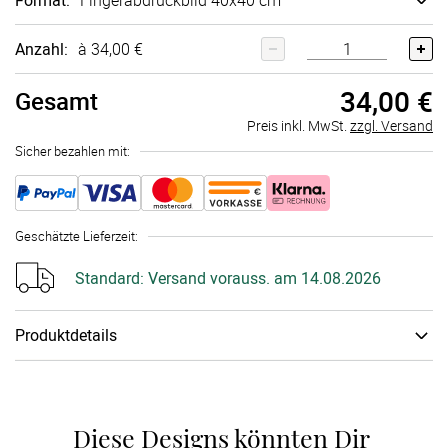
Format
:
Finger­abdruck­bild 40x40 cm
Anzahl:
à 34,00 €
34,00 €
Gesamt
Preis inkl. MwSt.
zzgl. Versand
Sicher bezahlen mit:
Geschätzte Lieferzeit
:
Standard:
Versand vorauss. am 14.08.2026
Produktdetails
Material
:
Lein­wand
Zubehör
:
Ohne Stempel­kissen
Diese Designs könnten Dir 