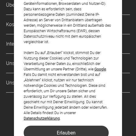
Kundenservice-Hotline
Geräteinformationen, Browserdaten und Nutzer-ID).
Über Uns
0221 956 725 10
Dazu kann es erforderlich sein, dass
Mo. - Fr. von 9 bis 17 Uhr
personenbezogene Daten (zumindest Deine IP-
Adresse) an Server von Drittanbietern übertragen
Philosophie
Kostenlose Services
werden, möglicherweise in ein Drittland außerhalb des
kontakt@sendmoments.de
Karriere
Europäischen Wirtschaftsraums (EWR), dessen
Datenschutzniveau nicht mit dem europäischen
Musterkarten
Impressum
vergleichbar ist.
International
Digitale Fotoalben
AGB & Widerrufsrecht
Indem Du auf „Erlauben“ klickst, stimmst Du der
Nutzung dieser Cookies und Technologien zur
Österreich
Digitale Gästelisten
Unsere Zahlungsarten
Zahlung & Versand
Verarbeitung Deiner Daten zu, einschließlich der
Übermittlung an unsere Partner (Dritte), wie
Google
.
Schweiz
FAQ & Hilfe
Datenschutz
Falls Du damit nicht einverstanden bist und auf
„Ablehnen“ klickst, nutzen wir nur technisch
Frankreich
Unsere Partner
Barrierefreiheitserklärung
notwendige Cookies und Technologien. Diese sind
erforderlich, um Dir unsere Seiten sicher und
LLM's
zuverlässig zur Verfügung zu stellen. All dies
geschieht nur mit Deiner Einwilligung. Du kannst
Deine Einwilligung jederzeit ändern oder widerrufen.
Alle Details findest Du in unserer
Datenschutzerklärung
.
Erlauben