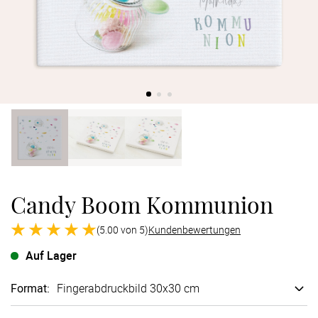
Verlobung
Junggesel
Candy Boom Kommunion
(5.00 von 5)
Kundenbewertungen
Auf Lager
Format
:
Finger­abdruck­bild 30x30 cm