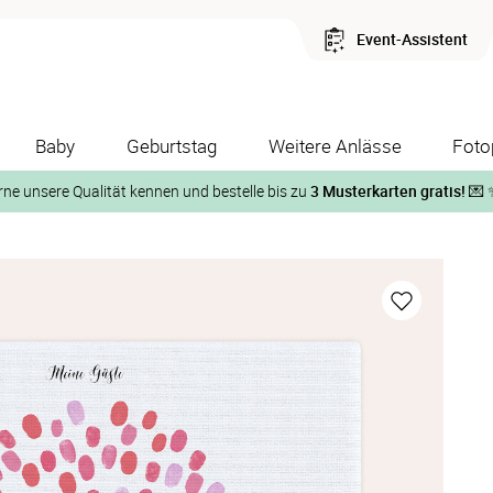
Event-Assistent
Baby
Geburtstag
Weitere Anlässe
Foto
rne unsere Qualität kennen und bestelle bis zu
3 Musterkarten gratis!
💌 
Und so geht‘s:
1. Wähle bis zu 3 Kartendesigns
ose Musterkarte“
 auf der jeweiligen Produktseite und lasse Dir die Karten koste