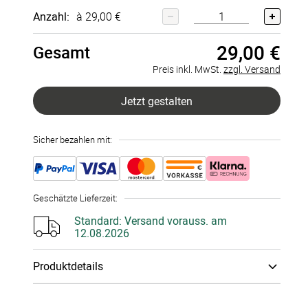
Anzahl:
à 29,00 €
Finger­
Finger­
Finger­
Finger­
abdruck­
abdruck­
abdruck­
abdruck­
bild
bild
bild
bild
29,00 €
Gesamt
Bütten­
Lein­wand
30x30 cm
30x40 cm
40x30 cm
40x40 cm
struktur
+
29,00 €
Preis inkl. MwSt.
zzgl. Versand
250g/m²
+
10,00 €
Jetzt gestalten
Sicher bezahlen mit:
Geschätzte Lieferzeit
:
Standard:
Versand vorauss. am
12.08.2026
Produktdetails
Zubehör
:
Ohne Stempel­kissen