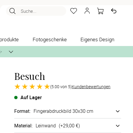
Suche...
produkte
Fotogeschenke
Eigenes Design
✨
Besuch
nlos per Post zusenden.
(5.00 von 5)
Kundenbewertungen
Auf Lager
Format
:
Finger­abdruck­bild 30x30 cm
Material
:
Lein­wand
(+
29,00 €
)