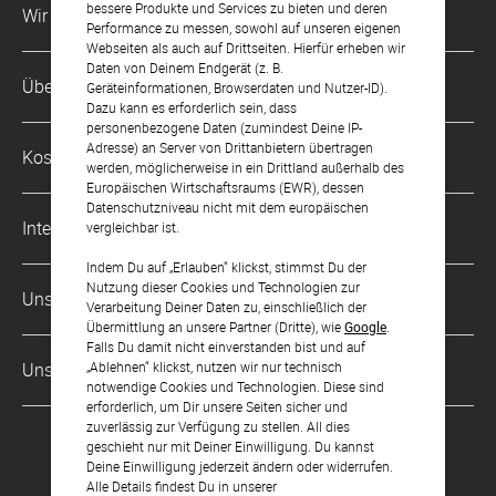
bessere Produkte und Services zu bieten und deren
Wir sind für Dich da
Performance zu messen, sowohl auf unseren eigenen
Webseiten als auch auf Drittseiten. Hierfür erheben wir
Daten von Deinem Endgerät (z. B.
Kundenservice-Hotline
Über Uns
Geräteinformationen, Browserdaten und Nutzer-ID).
0221 956 725 10
Dazu kann es erforderlich sein, dass
Mo. - Fr. von 9 bis 17 Uhr
personenbezogene Daten (zumindest Deine IP-
Philosophie
Adresse) an Server von Drittanbietern übertragen
Kostenlose Services
werden, möglicherweise in ein Drittland außerhalb des
kontakt@sendmoments.de
Karriere
Europäischen Wirtschaftsraums (EWR), dessen
Datenschutzniveau nicht mit dem europäischen
Musterkarten
Impressum
International
vergleichbar ist.
Digitale Fotoalben
AGB & Widerrufsrecht
Indem Du auf „Erlauben“ klickst, stimmst Du der
Österreich
Nutzung dieser Cookies und Technologien zur
Digitale Gästelisten
Unsere Zahlungsarten
Zahlung & Versand
Verarbeitung Deiner Daten zu, einschließlich der
Schweiz
Übermittlung an unsere Partner (Dritte), wie
Google
.
FAQ & Hilfe
Datenschutz
Falls Du damit nicht einverstanden bist und auf
Frankreich
„Ablehnen“ klickst, nutzen wir nur technisch
Unsere Partner
Barrierefreiheitserklärung
notwendige Cookies und Technologien. Diese sind
erforderlich, um Dir unsere Seiten sicher und
LLM's
zuverlässig zur Verfügung zu stellen. All dies
geschieht nur mit Deiner Einwilligung. Du kannst
Deine Einwilligung jederzeit ändern oder widerrufen.
Alle Details findest Du in unserer