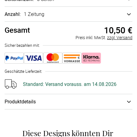
Anzahl:
1 Zeitung
10,50 €
Gesamt
Preis inkl. MwSt.
zzgl. Versand
Sicher bezahlen mit:
Geschätzte Lieferzeit
:
Standard:
Versand vorauss. am 14.08.2026
Produktdetails
Gestalte in unserem intuitiven Online-Konfigurator eine
persönliche Zeitung als originelle Geschenkidee zum
Ruhestand. Nutze dafür einfach unsere zahlreichen
Diese Designs könnten Dir 
Layoutvorlagen, die Du ganz nach Deinen Wünschen mit