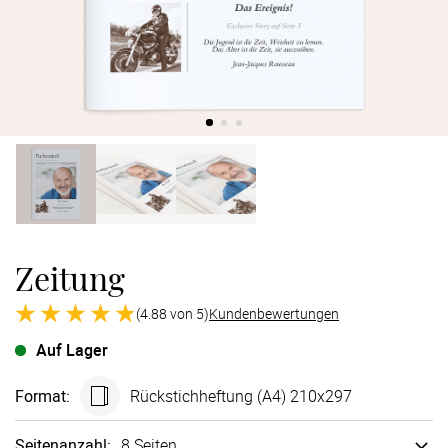
Verlobung
Junggesel
Zeitung
(4.88 von 5)
Kundenbewertungen
Auf Lager
Format
:
Rück­stich­heftung (A4) 210x297
Seitenanzahl
:
8 Seiten