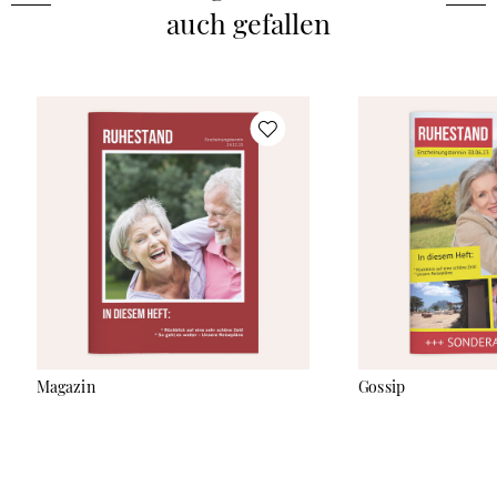
eigenen Bildern und Texten anpassen kannst. Die Zeitschrift ist
auch gefallen
ab 1 Exemplar erhältlich und der Seitenumfang ist flexibel
wählbar: von 8 bis zu 56 Seiten – je nachdem, wie viel Du
erzählen möchtest. Die Zeitung wird im klassischen DIN A4-
Format hergestellt, auf hochwertiges Bilderdruckpapier
(170g/m²) gedruckt und mit einer stabilen Rückstichheftung
gebunden. Auf der letzten Seite (Rückseite) wird unten mittig
ein Barcode mit den Maßen (H)1x(B)3,5cm gedruckt. Gefüllt
mit Fotos, Geschichten aus dem Arbeitsleben sowie Anekdoten
von Kolleginnen und Kollegen, Familie und Freunden sorgt die
Ruhestandszeitung beim Beschenkten garantiert für
leuchtende Augen.
Magazin
Gossip