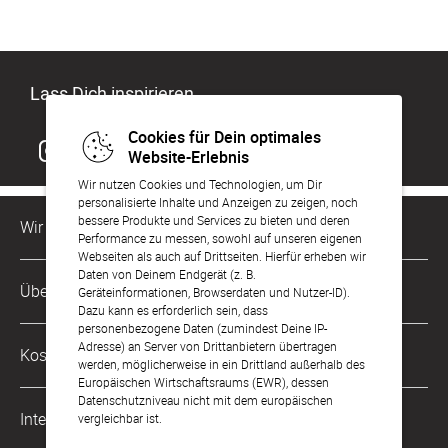
Lass Dich inspirieren
Cookies für Dein optimales
Website-Erlebnis
Wir nutzen Cookies und Technologien, um Dir
personalisierte Inhalte und Anzeigen zu zeigen, noch
bessere Produkte und Services zu bieten und deren
Wir sind für Dich da
Performance zu messen, sowohl auf unseren eigenen
Webseiten als auch auf Drittseiten. Hierfür erheben wir
Daten von Deinem Endgerät (z. B.
Kundenservice-Hotline
Über Uns
Geräteinformationen, Browserdaten und Nutzer-ID).
0221 956 725 10
Dazu kann es erforderlich sein, dass
Mo. - Fr. von 9 bis 17 Uhr
personenbezogene Daten (zumindest Deine IP-
Philosophie
Adresse) an Server von Drittanbietern übertragen
Kostenlose Services
werden, möglicherweise in ein Drittland außerhalb des
kontakt@sendmoments.de
Karriere
Europäischen Wirtschaftsraums (EWR), dessen
Datenschutzniveau nicht mit dem europäischen
Musterkarten
Impressum
International
vergleichbar ist.
Digitale Fotoalben
AGB & Widerrufsrecht