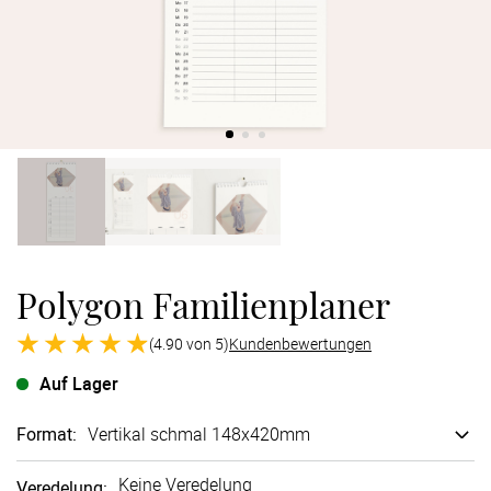
Verlobung
Junggesel
Polygon Familienplaner
(4.90 von 5)
Kundenbewertungen
Auf Lager
Format
:
Vertikal schmal 148x420mm
Keine Veredelung
Veredelung
: