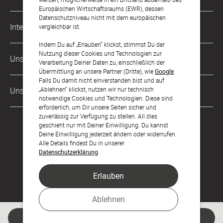
kontakt@sendmoments.de
Karriere
Europäischen Wirtschaftsraums (EWR), dessen
Datenschutzniveau nicht mit dem europäischen
Musterkarten
Impressum
International
vergleichbar ist.
Digitale Fotoalben
AGB & Widerrufsrecht
Indem Du auf „Erlauben“ klickst, stimmst Du der
Österreich
Nutzung dieser Cookies und Technologien zur
Digitale Gästelisten
Unsere Zahlungsarten
Zahlung & Versand
Verarbeitung Deiner Daten zu, einschließlich der
Schweiz
Übermittlung an unsere Partner (Dritte), wie
Google
.
FAQ & Hilfe
Datenschutz
Falls Du damit nicht einverstanden bist und auf
Frankreich
„Ablehnen“ klickst, nutzen wir nur technisch
Unsere Partner
Barrierefreiheitserklärung
notwendige Cookies und Technologien. Diese sind
erforderlich, um Dir unsere Seiten sicher und
LLM's
zuverlässig zur Verfügung zu stellen. All dies
geschieht nur mit Deiner Einwilligung. Du kannst
Deine Einwilligung jederzeit ändern oder widerrufen.
Alle Details findest Du in unserer
Datenschutzerklärung
.
Erlauben
Feier den Moment.
Ablehnen
© sendmoments Studio GmbH 2026
Jetzt gestalten