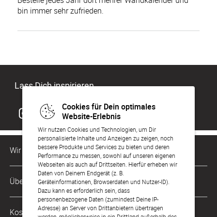
Bestelle jedes Jahr dort mehrer Wandkalender und
bin immer sehr zufrieden.
Lass Dich inspirieren
Cookies für Dein optimales
Website-Erlebnis
Wir nutzen Cookies und Technologien, um Dir
personalisierte Inhalte und Anzeigen zu zeigen, noch
bessere Produkte und Services zu bieten und deren
Wir sind für Dich da
Performance zu messen, sowohl auf unseren eigenen
Webseiten als auch auf Drittseiten. Hierfür erheben wir
Daten von Deinem Endgerät (z. B.
Kundenservice-Hotline
Über Uns
Geräteinformationen, Browserdaten und Nutzer-ID).
0221 956 725 10
Dazu kann es erforderlich sein, dass
Mo. - Fr. von 9 bis 17 Uhr
personenbezogene Daten (zumindest Deine IP-
Philosophie
Adresse) an Server von Drittanbietern übertragen
Kostenlose Services
werden, möglicherweise in ein Drittland außerhalb des