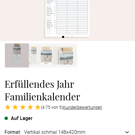
Verlobung
Junggesel
Erfüllendes Jahr
Familienkalender
(4.75 von 5)
Kundenbewertungen
Auf Lager
Format
:
Vertikal schmal 148x420mm