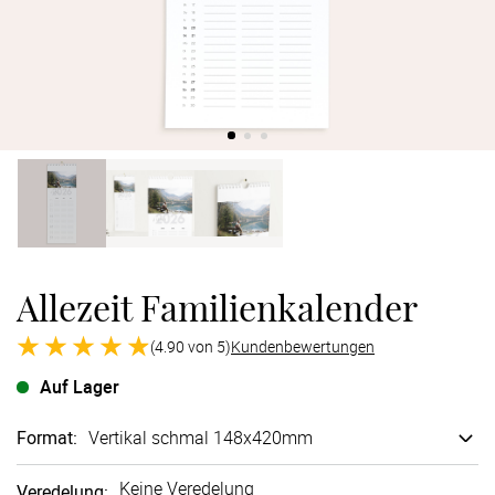
Verlobung
Junggesel
Allezeit Familienkalender
(4.90 von 5)
Kundenbewertungen
Auf Lager
Format
:
Vertikal schmal 148x420mm
Keine Veredelung
Veredelung
: