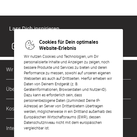
Lass Dich inspirieren
Cookies für Dein optimales
Website-Erlebnis
Wir nutzen Cookies und Technologien, um Dir
personalisierte Inhalte und Anzeigen zu zeigen, noch
bessere Produkte und Services zu bieten und deren
Wir sind für Dich da
Performance zu messen, sowohl auf unseren eigenen
Webseiten als auch auf Drittseiten. Hierfür erheben wir
Daten von Deinem Endgerät (z. B.
Kundenservice-Hotline
Über Uns
Geräteinformationen, Browserdaten und Nutzer-ID).
0221 956 725 10
Dazu kann es erforderlich sein, dass
Mo. - Fr. von 9 bis 17 Uhr
personenbezogene Daten (zumindest Deine IP-
Philosophie
Adresse) an Server von Drittanbietern übertragen
Kostenlose Services
werden, möglicherweise in ein Drittland außerhalb des
kontakt@sendmoments.de
Karriere
Europäischen Wirtschaftsraums (EWR), dessen
Datenschutzniveau nicht mit dem europäischen
Musterkarten
Impressum
International
vergleichbar ist.
Digitale Fotoalben
AGB & Widerrufsrecht