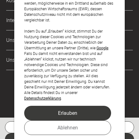
Kostenlose Services
werden, möglicherweise in ein Drittland außerhalb des
kontakt@sendmoments.de
Karriere
Europäischen Wirtschaftsraums (EWR), dessen
Datenschutzniveau nicht mit dem europäischen
Musterkarten
Impressum
International
vergleichbar ist.
Digitale Fotoalben
AGB & Widerrufsrecht
Indem Du auf „Erlauben“ klickst, stimmst Du der
Österreich
Nutzung dieser Cookies und Technologien zur
Digitale Gästelisten
Unsere Zahlungsarten
Zahlung & Versand
Verarbeitung Deiner Daten zu, einschließlich der
Schweiz
Übermittlung an unsere Partner (Dritte), wie
Google
.
FAQ & Hilfe
Datenschutz
Falls Du damit nicht einverstanden bist und auf
Frankreich
„Ablehnen“ klickst, nutzen wir nur technisch
Unsere Partner
Barrierefreiheitserklärung
notwendige Cookies und Technologien. Diese sind
erforderlich, um Dir unsere Seiten sicher und
LLM's
zuverlässig zur Verfügung zu stellen. All dies
geschieht nur mit Deiner Einwilligung. Du kannst
Deine Einwilligung jederzeit ändern oder widerrufen.
Alle Details findest Du in unserer
Datenschutzerklärung
.
Erlauben
Feier den Moment.
Kostenlose Musterkarte
Ablehnen
© sendmoments Studio GmbH 2026