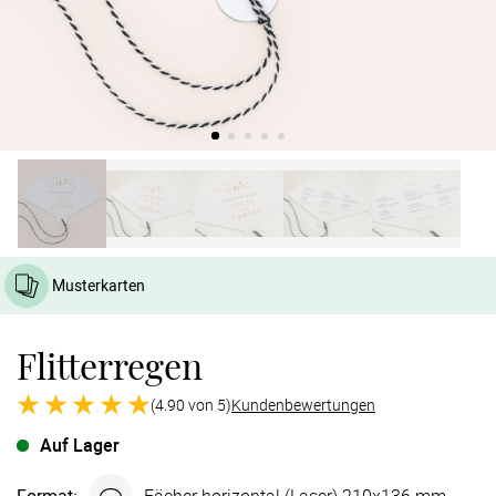
Verlobung
Junggesel
Musterkarten
Flitterregen
(4.90 von 5)
Kundenbewertungen
Auf Lager