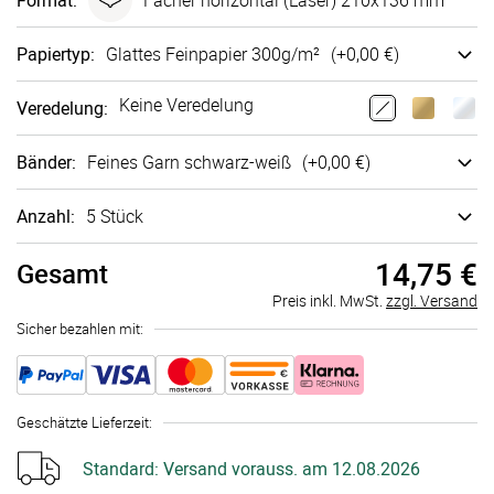
Format
:
Fächer horizontal (Laser) 210x136 mm
Papiertyp
:
Glattes Fein­papier 300g/m²
(+
0,00 €
)
Keine Veredelung
Veredelung
:
Bänder
:
Feines Garn schwarz-weiß
(+
0,00 €
)
Anzahl:
5 Stück
14,75 €
Gesamt
Preis inkl. MwSt.
zzgl. Versand
Sicher bezahlen mit:
Geschätzte Lieferzeit
:
Standard:
Versand vorauss. am 12.08.2026