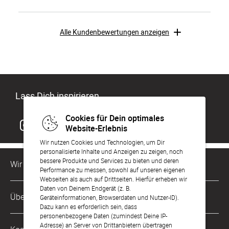
Alle Kundenbewertungen anzeigen
Lass Dich inspirieren
Cookies für Dein optimales
Website-Erlebnis
Wir nutzen Cookies und Technologien, um Dir
personalisierte Inhalte und Anzeigen zu zeigen, noch
bessere Produkte und Services zu bieten und deren
Wir sind für Dich da
Performance zu messen, sowohl auf unseren eigenen
Webseiten als auch auf Drittseiten. Hierfür erheben wir
Daten von Deinem Endgerät (z. B.
Kundenservice-Hotline
Über Uns
Geräteinformationen, Browserdaten und Nutzer-ID).
0221 956 725 10
Dazu kann es erforderlich sein, dass
Mo. - Fr. von 9 bis 17 Uhr
personenbezogene Daten (zumindest Deine IP-
Philosophie
Adresse) an Server von Drittanbietern übertragen