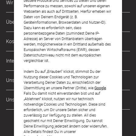
bessere Produkte und Services zu bieten und deren
Wir sind für Dich da
Performance zu messen, sowohl auf unseren eigenen
Webseiten als auch auf Drittseiten. Hierfür erheben wir
Daten von Deinem Endgerät (z. B.
Kundenservice-Hotline
Über Uns
Geräteinformationen, Browserdaten und Nutzer-ID).
0221 956 725 10
Dazu kann es erforderlich sein, dass
Mo. - Fr. von 9 bis 17 Uhr
personenbezogene Daten (zumindest Deine IP-
Philosophie
Adresse) an Server von Drittanbietern übertragen
Kostenlose Services
werden, möglicherweise in ein Drittland außerhalb des
kontakt@sendmoments.de
Karriere
Europäischen Wirtschaftsraums (EWR), dessen
Datenschutzniveau nicht mit dem europäischen
Musterkarten
Impressum
International
vergleichbar ist.
Digitale Fotoalben
AGB & Widerrufsrecht
Indem Du auf „Erlauben“ klickst, stimmst Du der
Österreich
Nutzung dieser Cookies und Technologien zur
Digitale Gästelisten
Unsere Zahlungsarten
Zahlung & Versand
Verarbeitung Deiner Daten zu, einschließlich der
Schweiz
Übermittlung an unsere Partner (Dritte), wie
Google
.
FAQ & Hilfe
Datenschutz
Falls Du damit nicht einverstanden bist und auf
Frankreich
„Ablehnen“ klickst, nutzen wir nur technisch
Unsere Partner
Barrierefreiheitserklärung
notwendige Cookies und Technologien. Diese sind
erforderlich, um Dir unsere Seiten sicher und
LLM's
zuverlässig zur Verfügung zu stellen. All dies
geschieht nur mit Deiner Einwilligung. Du kannst
Deine Einwilligung jederzeit ändern oder widerrufen.
Alle Details findest Du in unserer