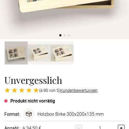
Verlobung
Junggesel
Unvergesslich
(4.90 von 5)
Kundenbewertungen
Produkt nicht vorrätig
Format
:
Holzbox Birke 300x200x135 mm
Anzahl:
à 34,50 €