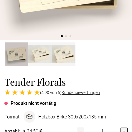
Verlobung
Junggesel
Tender Florals
(4.90 von 5)
Kundenbewertungen
Produkt nicht vorrätig
Format
:
Holzbox Birke 300x200x135 mm
Anzahl:
à 34,50 €