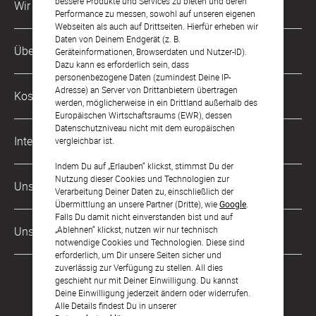
bessere Produkte und Services zu bieten und deren
Wir sind für Dich da
Performance zu messen, sowohl auf unseren eigenen
Webseiten als auch auf Drittseiten. Hierfür erheben wir
Daten von Deinem Endgerät (z. B.
Kundenservice-Hotline
Über Uns
Geräteinformationen, Browserdaten und Nutzer-ID).
0221 956 725 10
Dazu kann es erforderlich sein, dass
Mo. - Fr. von 9 bis 17 Uhr
personenbezogene Daten (zumindest Deine IP-
Philosophie
Adresse) an Server von Drittanbietern übertragen
Kostenlose Services
werden, möglicherweise in ein Drittland außerhalb des
kontakt@sendmoments.de
Karriere
Europäischen Wirtschaftsraums (EWR), dessen
Datenschutzniveau nicht mit dem europäischen
Musterkarten
Impressum
International
vergleichbar ist.
Digitale Fotoalben
AGB & Widerrufsrecht
Indem Du auf „Erlauben“ klickst, stimmst Du der
Österreich
Nutzung dieser Cookies und Technologien zur
Digitale Gästelisten
Unsere Zahlungsarten
Zahlung & Versand
Verarbeitung Deiner Daten zu, einschließlich der
Schweiz
Übermittlung an unsere Partner (Dritte), wie
Google
.
FAQ & Hilfe
Datenschutz
Falls Du damit nicht einverstanden bist und auf
Frankreich
„Ablehnen“ klickst, nutzen wir nur technisch
Unsere Partner
Barrierefreiheitserklärung
notwendige Cookies und Technologien. Diese sind
erforderlich, um Dir unsere Seiten sicher und
LLM's
zuverlässig zur Verfügung zu stellen. All dies
geschieht nur mit Deiner Einwilligung. Du kannst
Deine Einwilligung jederzeit ändern oder widerrufen.
Alle Details findest Du in unserer