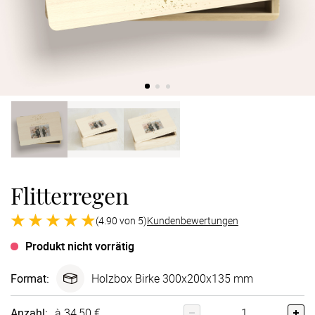
Verlobung
Junggesel
Flitterregen
(4.90 von 5)
Kundenbewertungen
Produkt nicht vorrätig
Format
:
Holzbox Birke 300x200x135 mm
Anzahl:
à 34,50 €