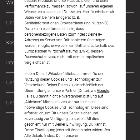
bessere Produkte und Services zu bieten und deren
Wir sind für Dich da
Performance zu messen, sowohl auf unseren eigenen
Webseiten als auch auf Drittseiten. Hierfür erheben wir
Daten von Deinem Endgerät (z. B.
Kundenservice-Hotline
Über Uns
Geräteinformationen, Browserdaten und Nutzer-ID).
0221 956 725 10
Dazu kann es erforderlich sein, dass
Mo. - Fr. von 9 bis 17 Uhr
personenbezogene Daten (zumindest Deine IP-
Philosophie
Adresse) an Server von Drittanbietern übertragen
Kostenlose Services
werden, möglicherweise in ein Drittland außerhalb des
kontakt@sendmoments.de
Karriere
Europäischen Wirtschaftsraums (EWR), dessen
Datenschutzniveau nicht mit dem europäischen
Musterkarten
Impressum
International
vergleichbar ist.
Digitale Fotoalben
AGB & Widerrufsrecht
Indem Du auf „Erlauben“ klickst, stimmst Du der
Österreich
Nutzung dieser Cookies und Technologien zur
Digitale Gästelisten
Unsere Zahlungsarten
Zahlung & Versand
Verarbeitung Deiner Daten zu, einschließlich der
Schweiz
Übermittlung an unsere Partner (Dritte), wie
Google
.
FAQ & Hilfe
Datenschutz
Falls Du damit nicht einverstanden bist und auf
Frankreich
„Ablehnen“ klickst, nutzen wir nur technisch
Unsere Partner
Barrierefreiheitserklärung
notwendige Cookies und Technologien. Diese sind
erforderlich, um Dir unsere Seiten sicher und
LLM's
zuverlässig zur Verfügung zu stellen. All dies
geschieht nur mit Deiner Einwilligung. Du kannst
Deine Einwilligung jederzeit ändern oder widerrufen.
Alle Details findest Du in unserer