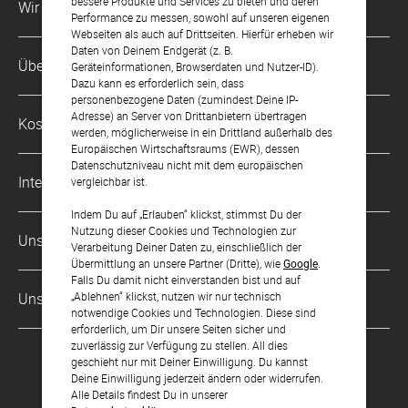
bessere Produkte und Services zu bieten und deren
Wir sind für Dich da
Performance zu messen, sowohl auf unseren eigenen
Webseiten als auch auf Drittseiten. Hierfür erheben wir
Daten von Deinem Endgerät (z. B.
Kundenservice-Hotline
Über Uns
Geräteinformationen, Browserdaten und Nutzer-ID).
0221 956 725 10
Dazu kann es erforderlich sein, dass
Mo. - Fr. von 9 bis 17 Uhr
personenbezogene Daten (zumindest Deine IP-
Philosophie
Adresse) an Server von Drittanbietern übertragen
Kostenlose Services
werden, möglicherweise in ein Drittland außerhalb des
kontakt@sendmoments.de
Karriere
Europäischen Wirtschaftsraums (EWR), dessen
Datenschutzniveau nicht mit dem europäischen
Musterkarten
Impressum
International
vergleichbar ist.
Digitale Fotoalben
AGB & Widerrufsrecht
Indem Du auf „Erlauben“ klickst, stimmst Du der
Österreich
Nutzung dieser Cookies und Technologien zur
Digitale Gästelisten
Unsere Zahlungsarten
Zahlung & Versand
Verarbeitung Deiner Daten zu, einschließlich der
Schweiz
Übermittlung an unsere Partner (Dritte), wie
Google
.
FAQ & Hilfe
Datenschutz
Falls Du damit nicht einverstanden bist und auf
Frankreich
„Ablehnen“ klickst, nutzen wir nur technisch
Unsere Partner
Barrierefreiheitserklärung
notwendige Cookies und Technologien. Diese sind
erforderlich, um Dir unsere Seiten sicher und
LLM's
zuverlässig zur Verfügung zu stellen. All dies
geschieht nur mit Deiner Einwilligung. Du kannst
Deine Einwilligung jederzeit ändern oder widerrufen.
Alle Details findest Du in unserer