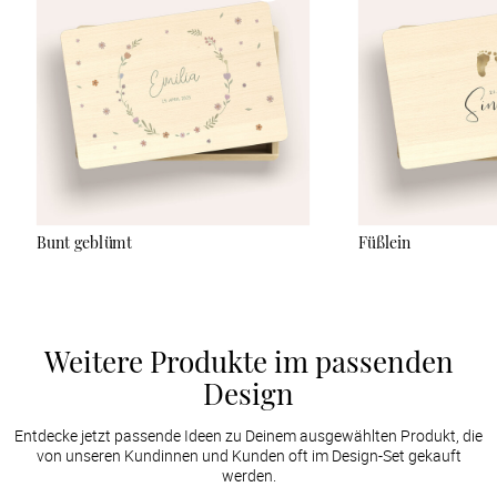
naturbelassen und nicht versiegelt sind, empfehlen wir, sie nur
mit einem leicht angefeuchteten Tuch sanft abzuwischen und
keine Reinigungsmittel zu verwenden. Der UV-Druck ist sehr
robust, kann aber bei starker Reibung oder durch scharfe
Gegenstände verkratzen.
Bunt geblümt
Füßlein
Weitere Produkte im passenden
Design
Entdecke jetzt passende Ideen zu Deinem ausgewählten Produkt, die
von unseren Kundinnen und Kunden oft im Design-Set gekauft
werden.