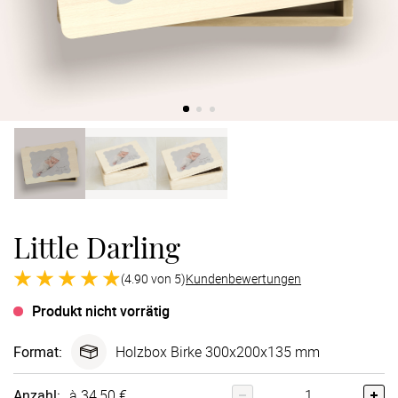
Verlobung
Junggesel
Little Darling
(4.90 von 5)
Kundenbewertungen
Produkt nicht vorrätig
Format
:
Holzbox Birke 300x200x135 mm
Anzahl:
à 34,50 €