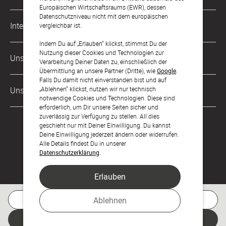
Karriere
Europäischen Wirtschaftsraums (EWR), dessen
Datenschutzniveau nicht mit dem europäischen
Musterkarten
Impressum
International
vergleichbar ist.
Digitale Fotoalben
AGB & Widerrufsrecht
Indem Du auf „Erlauben“ klickst, stimmst Du der
Österreich
Nutzung dieser Cookies und Technologien zur
Digitale Gästelisten
Unsere Zahlungsarten
Zahlung & Versand
Verarbeitung Deiner Daten zu, einschließlich der
Schweiz
Übermittlung an unsere Partner (Dritte), wie
Google
.
FAQ & Hilfe
Datenschutz
Falls Du damit nicht einverstanden bist und auf
Frankreich
„Ablehnen“ klickst, nutzen wir nur technisch
Unsere Partner
Barrierefreiheitserklärung
notwendige Cookies und Technologien. Diese sind
erforderlich, um Dir unsere Seiten sicher und
LLM's
zuverlässig zur Verfügung zu stellen. All dies
geschieht nur mit Deiner Einwilligung. Du kannst
Deine Einwilligung jederzeit ändern oder widerrufen.
Alle Details findest Du in unserer
Datenschutzerklärung
.
Erlauben
Feier den Moment.
Kostenlose Musterkarte
Ablehnen
© sendmoments Studio GmbH 2026
Jetzt gestalten