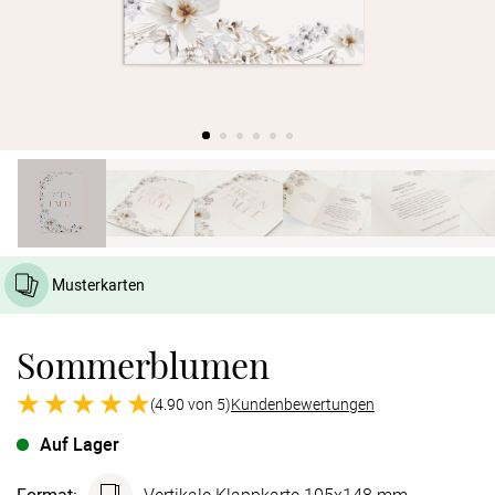
Verlobung
Junggesel
Musterkarten
Sommerblumen
(4.90 von 5)
Kundenbewertungen
Auf Lager