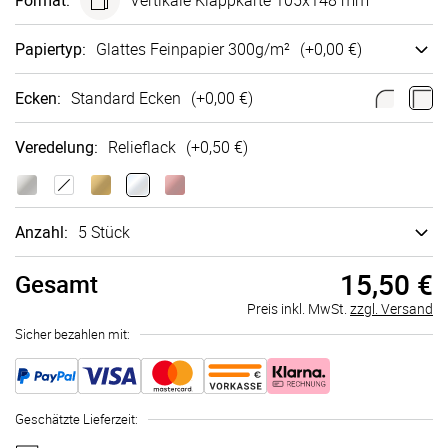
Format
:
Vertikale Klappkarte 105x148 mm
Papiertyp
:
Glattes Fein­papier 300g/m²
(+
0,00 €
)
Ecken
:
Standard Ecken
(+
0,00 €
)
Veredelung
:
Relieflack
(+
0,50 €
)
Anzahl:
5 Stück
15,50 €
Gesamt
Preis inkl. MwSt.
zzgl. Versand
Sicher bezahlen mit:
Geschätzte Lieferzeit
: