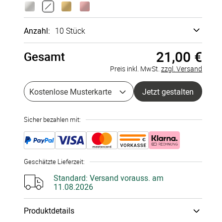
Formkarte
Digitale
Digitale
Einladung
Einladung
120x170
Anzahl:
10 Stück
mehrseitig
einseitig
mm
21,00 €
Gesamt
Musterkarte
à 0,00 €
Preis inkl. MwSt.
zzgl. Versand
5 Stück
à 2,20 €
Kostenlose Musterkarte
Jetzt gestalten
10 Stück
à 2,10 €
Sicher bezahlen mit:
15 Stück
à 2,00 €
20 Stück
à 1,95 €
Geschätzte Lieferzeit
:
25 Stück
à 1,90 €
Standard:
Versand vorauss. am
11.08.2026
30 Stück
à 1,80 €
Produktdetails
35 Stück
à 1,70 €