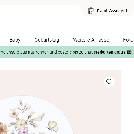
Event-Assistent
Baby
Geburtstag
Weitere Anlässe
Foto
rne unsere Qualität kennen und bestelle bis zu
3 Musterkarten gratis!
💌 
Und so geht‘s:
1. Wähle bis zu 3 Kartendesigns
ose Musterkarte“
 auf der jeweiligen Produktseite und lasse Dir die Karten koste