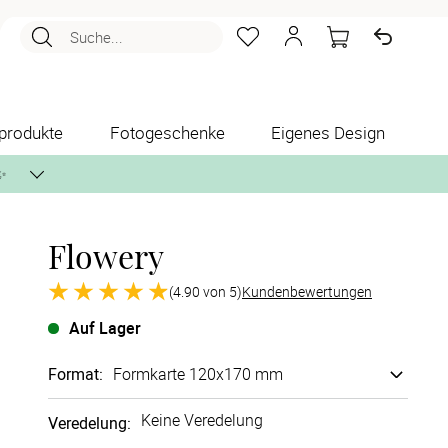
Suche...
produkte
Fotogeschenke
Eigenes Design
✨
Flowery
nlos per Post zusenden.
(4.90 von 5)
Kundenbewertungen
Auf Lager
Format
:
Formkarte 120x170 mm
Keine Veredelung
Veredelung
: