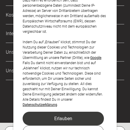
Dazu kann es erforderlich sein, dass
Mo. - Fr. von 9 bis 17 Uhr
personenbezogene Daten (zumindest Deine IP-
Adresse) an Server von Drittanbietern übertragen
Philosophie
Kostenlose Services
werden, möglicherweise in ein Drittland außerhalb des
kontakt@sendmoments.de
Karriere
Europäischen Wirtschaftsraums (EWR), dessen
Datenschutzniveau nicht mit dem europäischen
Musterkarten
Impressum
vergleichbar ist.
International
Digitale Fotoalben
AGB & Widerrufsrecht
Indem Du auf „Erlauben“ klickst, stimmst Du der
Nutzung dieser Cookies und Technologien zur
Österreich
Digitale Gästelisten
Unsere Zahlungsarten
Zahlung & Versand
Verarbeitung Deiner Daten zu, einschließlich der
Übermittlung an unsere Partner (Dritte), wie
Google
.
Schweiz
FAQ & Hilfe
Datenschutz
Falls Du damit nicht einverstanden bist und auf
„Ablehnen“ klickst, nutzen wir nur technisch
Frankreich
Unsere Partner
Barrierefreiheitserklärung
notwendige Cookies und Technologien. Diese sind
erforderlich, um Dir unsere Seiten sicher und
LLM's
zuverlässig zur Verfügung zu stellen. All dies
geschieht nur mit Deiner Einwilligung. Du kannst
Deine Einwilligung jederzeit ändern oder widerrufen.
Alle Details findest Du in unserer
Datenschutzerklärung
.
Erlauben