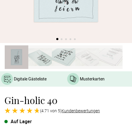
Verlobung
Junggesel
Digitale Gästeliste
Musterkarten
Gin-holic 40
(4.71 von 5)
Kundenbewertungen
Auf Lager