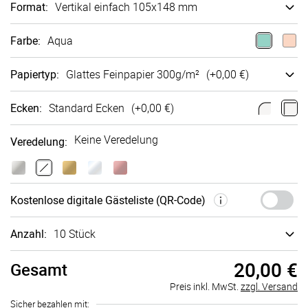
Format
:
Vertikal einfach 105x148 mm
Farbe
:
Aqua
Papiertyp
:
Glattes Fein­papier 300g/m²
(+
0,00 €
)
Ecken
:
Standard Ecken
(+
0,00 €
)
Keine Veredelung
Veredelung
:
Kosten­lose digi­tale Gäste­liste (QR-Code)
Anzahl:
10 Stück
20,00 €
Gesamt
Preis inkl. MwSt.
zzgl. Versand
Sicher bezahlen mit: