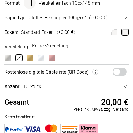
Format
:
Vertikal einfach 105x148 mm
Papiertyp
:
Glattes Fein­papier 300g/m²
(+
0,00 €
)
Ecken
:
Standard Ecken
(+
0,00 €
)
Keine Veredelung
Veredelung
:
Kosten­lose digi­tale Gäste­liste (QR-Code)
Anzahl:
10 Stück
20,00 €
Gesamt
Preis inkl. MwSt.
zzgl. Versand
Sicher bezahlen mit: