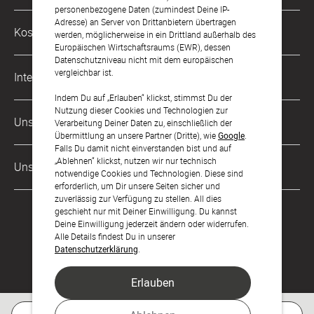
Mo. - Fr. von 9 bis 17 Uhr
personenbezogene Daten (zumindest Deine IP-
Adresse) an Server von Drittanbietern übertragen
Philosophie
Kostenlose Services
werden, möglicherweise in ein Drittland außerhalb des
kontakt@sendmoments.de
Karriere
Europäischen Wirtschaftsraums (EWR), dessen
Datenschutzniveau nicht mit dem europäischen
Musterkarten
Impressum
vergleichbar ist.
International
Digitale Fotoalben
AGB & Widerrufsrecht
Indem Du auf „Erlauben“ klickst, stimmst Du der
Nutzung dieser Cookies und Technologien zur
Österreich
Digitale Gästelisten
Unsere Zahlungsarten
Zahlung & Versand
Verarbeitung Deiner Daten zu, einschließlich der
Übermittlung an unsere Partner (Dritte), wie
Google
.
Schweiz
FAQ & Hilfe
Datenschutz
Falls Du damit nicht einverstanden bist und auf
„Ablehnen“ klickst, nutzen wir nur technisch
Frankreich
Unsere Partner
Barrierefreiheitserklärung
notwendige Cookies und Technologien. Diese sind
erforderlich, um Dir unsere Seiten sicher und
LLM's
zuverlässig zur Verfügung zu stellen. All dies
geschieht nur mit Deiner Einwilligung. Du kannst
Deine Einwilligung jederzeit ändern oder widerrufen.
Alle Details findest Du in unserer
Datenschutzerklärung
.
Erlauben