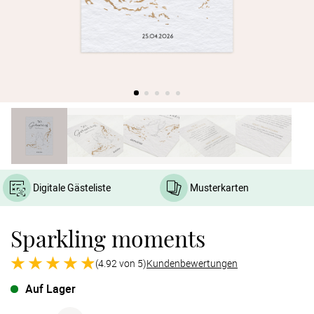
Verlobung
Junggesel
Digitale Gästeliste
Musterkarten
Sparkling moments
(4.92 von 5)
Kundenbewertungen
Auf Lager