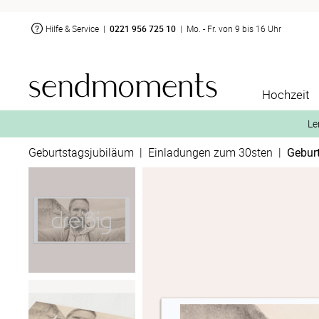
Hilfe & Service
|
0221 956 725 10
|
Mo. - Fr. von 9 bis 16 Uhr
Hochzeit
Le
Geburtstagsjubiläum
|
Einladungen zum 30sten
|
Gebur
2. Aktiviere „kostenl