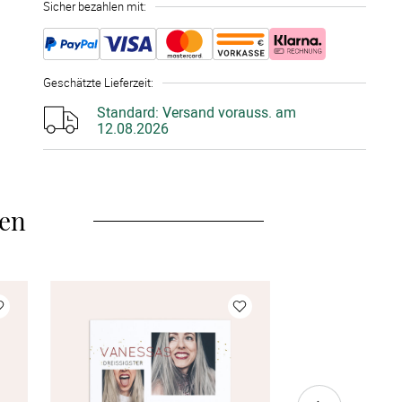
Sicher bezahlen mit:
15 Stück
à 3,10 €
20 Stück
à 2,85 €
Geschätzte Lieferzeit
:
25 Stück
à 2,70 €
Standard:
Versand vorauss. am
12.08.2026
30 Stück
à 2,55 €
35 Stück
à 2,45 €
len
40 Stück
à 2,38 €
45 Stück
à 2,32 €
50 Stück
à 2,25 €
55 Stück
à 2,20 €