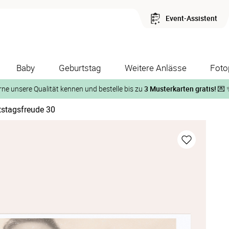
Event-Assistent
Baby
Geburtstag
Weitere Anlässe
Foto
rne unsere Qualität kennen und bestelle bis zu
3 Musterkarten gratis!
💌 
tstagsfreude 30
Und so geht‘s:
1. Wähle bis zu 3 Kartendesigns
ose Musterkarte“
 auf der jeweiligen Produktseite und lasse Dir die Karten koste