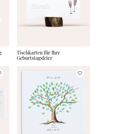
175 Stück
à 1,48 €
200 Stück
à 1,40 €
Mehr Karten
à 1,40 €
g
Tischkarten für Ihre
Geburtstagsfeier