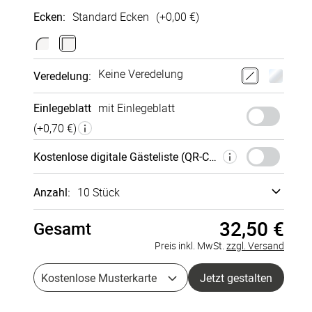
Ecken
:
Standard Ecken
(+
0,00 €
)
Glattes
Bütten­
Hoch­glanz
Sirio Pearl
Fein­papier
struktur
außen
250g/m²
Keine Veredelung
Veredelung
:
300g/m²
250g/m²
300g/m²
+
0,40 €
+
0,00 €
+
0,35 €
+
0,20 €
Einlegeblatt
mit Einlegeblatt
(+
0,70 €
)
Kosten­lose digi­tale Gäste­liste (QR-Code)
Recycling-
Papier
Anzahl:
10 Stück
300g/m²
+
0,25 €
32,50 €
Gesamt
Musterkarte
à 0,00 €
Preis inkl. MwSt.
zzgl. Versand
5 Stück
à 3,85 €
Kostenlose Musterkarte
Jetzt gestalten
10 Stück
à 3,25 €