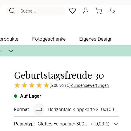
Suche...
produkte
Fotogeschenke
Eigenes Design
✨
Geburtstagsfreude 30
nlos per Post zusenden.
(5.00 von 5)
Kundenbewertungen
Auf Lager
Format
:
Ho­ri­zon­tale Klappkarte 210x100 mm
Papiertyp
:
Glattes Fein­papier 300g/m²
(+
0,00 €
)