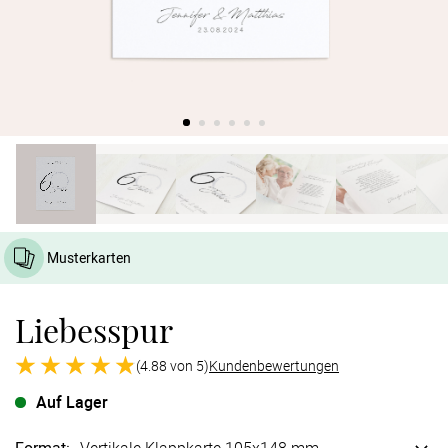
Verlobung
Junggesel
Musterkarten
Liebesspur
(4.88 von 5)
Kundenbewertungen
Auf Lager