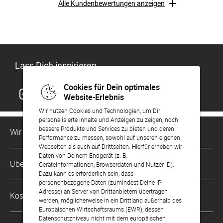
Alle Kundenbewertungen anzeigen
Lass Dich inspirieren
Cookies für Dein optimales
Website-Erlebnis
Wir nutzen Cookies und Technologien, um Dir
personalisierte Inhalte und Anzeigen zu zeigen, noch
bessere Produkte und Services zu bieten und deren
Wir sind für Dich da
Performance zu messen, sowohl auf unseren eigenen
Webseiten als auch auf Drittseiten. Hierfür erheben wir
Daten von Deinem Endgerät (z. B.
Kundenservice-Hotline
Über Uns
Geräteinformationen, Browserdaten und Nutzer-ID).
0221 956 725 10
Dazu kann es erforderlich sein, dass
Mo. - Fr. von 9 bis 17 Uhr
personenbezogene Daten (zumindest Deine IP-
Philosophie
Adresse) an Server von Drittanbietern übertragen
Kostenlose Services
werden, möglicherweise in ein Drittland außerhalb des
kontakt@sendmoments.de
Karriere
Europäischen Wirtschaftsraums (EWR), dessen
Datenschutzniveau nicht mit dem europäischen
Musterkarten