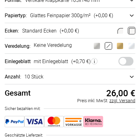
Format
:
Vertikale Klappkarte 105x148 mm
Papiertyp
:
Glattes Fein­papier 300g/m²
(+
0,00 €
)
Ecken
:
Standard Ecken
(+
0,00 €
)
Keine Veredelung
Veredelung
:
Einlegeblatt
mit Einlegeblatt
(+
0,70 €
)
Anzahl:
10 Stück
26,00 €
Gesamt
Preis inkl. MwSt.
zzgl. Versand
Sicher bezahlen mit:
Geschätzte Lieferzeit
: