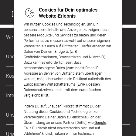
Cookies für Dein optimales
Website-Erlebnis
Wir nutzen Cookies und Technologien, um Dir
personalisierte Inhalte und Anzeigen zu zeigen, noch
bessere Produkte und Services zu bieten und deren
Wir sind für Dich da
Performance zu messen, sowohl auf unseren eigenen
Webseiten als auch auf Drittseiten. Hierfür erheben wir
Daten von Deinem Endgerät (z. B.
Kundenservice-Hotline
Über Uns
Geräteinformationen, Browserdaten und Nutzer-ID).
0221 956 725 10
Dazu kann es erforderlich sein, dass
Mo. - Fr. von 9 bis 17 Uhr
personenbezogene Daten (zumindest Deine IP-
Philosophie
Adresse) an Server von Drittanbietern übertragen
Kostenlose Services
werden, möglicherweise in ein Drittland außerhalb des
kontakt@sendmoments.de
Karriere
Europäischen Wirtschaftsraums (EWR), dessen
Datenschutzniveau nicht mit dem europäischen
Musterkarten
Impressum
International
vergleichbar ist.
Digitale Fotoalben
AGB & Widerrufsrecht
Indem Du auf „Erlauben“ klickst, stimmst Du der
Österreich
Nutzung dieser Cookies und Technologien zur
Digitale Gästelisten
Unsere Zahlungsarten
Zahlung & Versand
Verarbeitung Deiner Daten zu, einschließlich der
Schweiz
Übermittlung an unsere Partner (Dritte), wie
Google
.
FAQ & Hilfe
Datenschutz
Falls Du damit nicht einverstanden bist und auf
Frankreich
„Ablehnen“ klickst, nutzen wir nur technisch
Unsere Partner
Barrierefreiheitserklärung