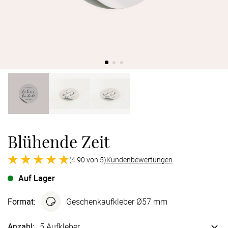
Verlobung
Junggesel
Blühende Zeit
(4.90 von 5)
Kundenbewertungen
Auf Lager
Format
:
Geschenk­aufkleber Ø57 mm
Anzahl:
5 Aufkleber