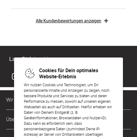
Alle Kundenbewertungen anzeigen
Lass Dich inspirieren
Cookies für Dein optimales
Website-Erlebnis
Wir nutzen Cookies und Technologien, um Dir
personalisierte Inhalte und Anzeigen zu zeigen, noch
bessere Produkte und Services zu bieten und deren
Wir sind für Dich da
Performance zu messen, sowohl auf unseren eigenen
Webseiten als auch auf Drittseiten. Hierfür erheben wir
Daten von Deinem Endgerät (z. B.
Kundenservice-Hotline
Geräteinformationen, Browserdaten und Nutzer-ID).
Über Uns
0221 956 725 10
Dazu kann es erforderlich sein, dass
Mo. - Fr. von 9 bis 17 Uhr
personenbezogene Daten (zumindest Deine IP-
Adresse) an Server von Drittanbietern übertragen
Philosophie