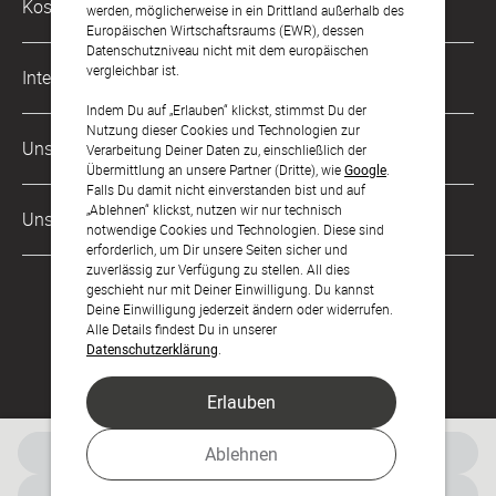
Kostenlose Services
werden, möglicherweise in ein Drittland außerhalb des
kontakt@sendmoments.de
Karriere
Europäischen Wirtschaftsraums (EWR), dessen
Datenschutzniveau nicht mit dem europäischen
Musterkarten
Impressum
vergleichbar ist.
International
Digitale Fotoalben
AGB & Widerrufsrecht
Indem Du auf „Erlauben“ klickst, stimmst Du der
Nutzung dieser Cookies und Technologien zur
Österreich
Digitale Gästelisten
Unsere Zahlungsarten
Zahlung & Versand
Verarbeitung Deiner Daten zu, einschließlich der
Übermittlung an unsere Partner (Dritte), wie
Google
.
Schweiz
FAQ & Hilfe
Datenschutz
Falls Du damit nicht einverstanden bist und auf
„Ablehnen“ klickst, nutzen wir nur technisch
Frankreich
Unsere Partner
Barrierefreiheitserklärung
notwendige Cookies und Technologien. Diese sind
erforderlich, um Dir unsere Seiten sicher und
LLM's
zuverlässig zur Verfügung zu stellen. All dies
geschieht nur mit Deiner Einwilligung. Du kannst
Deine Einwilligung jederzeit ändern oder widerrufen.
Alle Details findest Du in unserer
Datenschutzerklärung
.
Erlauben
Feier den Moment.
Kostenlose Musterkarte
Ablehnen