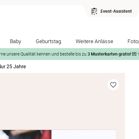
Event-Assistent
Baby
Geburtstag
Weitere Anlässe
Foto
rne unsere Qualität kennen und bestelle bis zu
3 Musterkarten gratis!
💌 
ur 25 Jahre
Und so geht‘s:
1. Wähle bis zu 3 Kartendesigns
ose Musterkarte“
 auf der jeweiligen Produktseite und lasse Dir die Karten koste