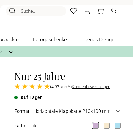
Suche...
produkte
Fotogeschenke
Eigenes Design
✨
Nur 25 Jahre
nlos per Post zusenden.
(4.92 von 5)
Kundenbewertungen
Auf Lager
Format
:
Ho­ri­zon­tale Klappkarte 210x100 mm
Farbe
:
Lila