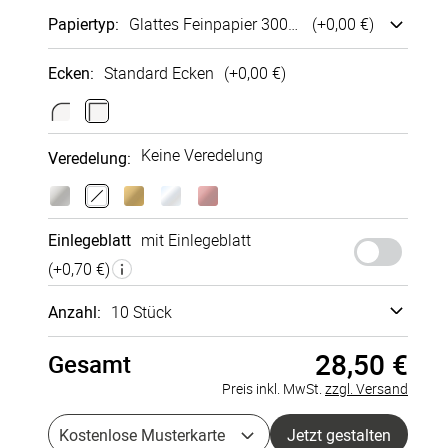
Papiertyp
:
Glattes Fein­papier 300g/m²
(+
0,00 €
)
Ho­ri­zon­
Quadra­
tale
tische
Klappkarte
Klappkarte
Ecken
:
Standard Ecken
(+
0,00 €
)
210x100
145x145
mm
mm
Glattes
Bütten­
Hoch­glanz
Sirio Pearl
Fein­papier
struktur
außen
250g/m²
Keine Veredelung
Veredelung
:
300g/m²
250g/m²
300g/m²
+
0,40 €
+
0,00 €
+
0,35 €
+
0,20 €
Einlegeblatt
mit Einlegeblatt
(+
0,70 €
)
Recycling-
Papier
Anzahl:
10 Stück
300g/m²
+
0,25 €
28,50 €
Gesamt
Musterkarte
à 0,00 €
Preis inkl. MwSt.
zzgl. Versand
5 Stück
à 3,20 €
Kostenlose Musterkarte
Jetzt gestalten