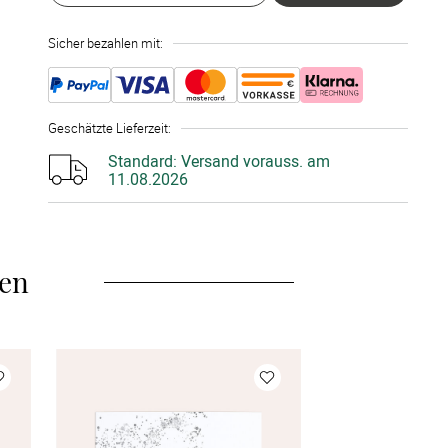
10 Stück
à 2,85 €
Sicher bezahlen mit:
15 Stück
à 2,80 €
20 Stück
à 2,75 €
Geschätzte Lieferzeit
:
25 Stück
à 2,50 €
Standard:
Versand vorauss. am
11.08.2026
30 Stück
à 2,35 €
35 Stück
à 2,30 €
len
40 Stück
à 2,25 €
45 Stück
à 2,15 €
50 Stück
à 2,05 €
55 Stück
à 1,95 €