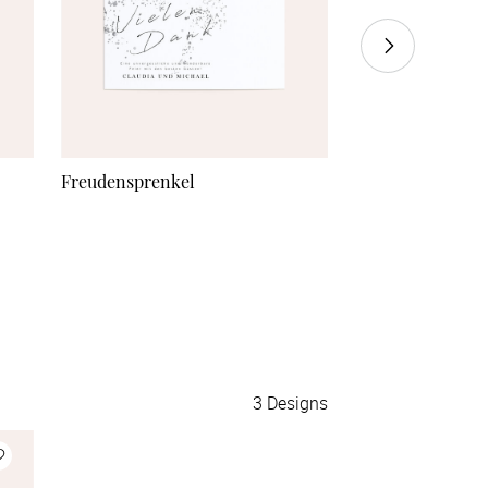
60 Stück
à 1,85 €
70 Stück
à 1,75 €
80 Stück
à 1,65 €
Freudensprenkel
Herz über Kopf
90 Stück
à 1,55 €
100 Stück
à 1,50 €
110 Stück
à 1,42 €
120 Stück
à 1,40 €
3
Designs
130 Stück
à 1,38 €
140 Stück
à 1,36 €