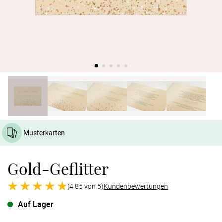
Verlobung
Junggesel
Musterkarten
Gold-Geflitter
(4.85 von 5)
Kundenbewertungen
Auf Lager