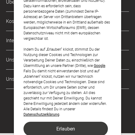
Geräteinformationen, Browserdaten und Nutzer-ID).
Über Uns
0221 956 725 10
Dazu kann es erforderlich sein, dass
Mo. - Fr. von 9 bis 17 Uhr
personenbezogene Daten (zumindest Deine IP-
Adresse) an Server von Drittanbietern übertragen
Philosophie
Kostenlose Services
werden, möglicherweise in ein Drittland außerhalb des
kontakt@sendmoments.de
Karriere
Europäischen Wirtschaftsraums (EWR), dessen
Datenschutzniveau nicht mit dem europäischen
Musterkarten
Impressum
vergleichbar ist.
International
Digitale Fotoalben
AGB & Widerrufsrecht
Indem Du auf „Erlauben“ klickst, stimmst Du der
Nutzung dieser Cookies und Technologien zur
Österreich
Digitale Gästelisten
Unsere Zahlungsarten
Zahlung & Versand
Verarbeitung Deiner Daten zu, einschließlich der
Übermittlung an unsere Partner (Dritte), wie
Google
.
Schweiz
FAQ & Hilfe
Datenschutz
Falls Du damit nicht einverstanden bist und auf
„Ablehnen“ klickst, nutzen wir nur technisch
Frankreich
Unsere Partner
Barrierefreiheitserklärung
notwendige Cookies und Technologien. Diese sind
erforderlich, um Dir unsere Seiten sicher und
LLM's
zuverlässig zur Verfügung zu stellen. All dies
geschieht nur mit Deiner Einwilligung. Du kannst
Deine Einwilligung jederzeit ändern oder widerrufen.
Alle Details findest Du in unserer
Datenschutzerklärung
.
Erlauben