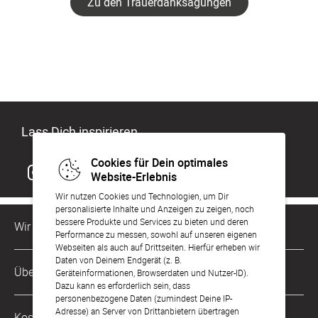
Zu den Trauerdanksagungen
Lass Dich inspirieren
Cookies für Dein optimales
Website-Erlebnis
Wir nutzen Cookies und Technologien, um Dir
personalisierte Inhalte und Anzeigen zu zeigen, noch
bessere Produkte und Services zu bieten und deren
Wir sind für Dich da
Performance zu messen, sowohl auf unseren eigenen
Webseiten als auch auf Drittseiten. Hierfür erheben wir
Daten von Deinem Endgerät (z. B.
Kundenservice-Hotline
Über Uns
Geräteinformationen, Browserdaten und Nutzer-ID).
0221 956 725 10
Dazu kann es erforderlich sein, dass
Mo. - Fr. von 9 bis 17 Uhr
personenbezogene Daten (zumindest Deine IP-
Philosophie
Adresse) an Server von Drittanbietern übertragen
Kostenlose Services