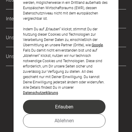
werden, möglicherweise in ein Drittland außerhalb des
kontakt@sendmoments.de
Karriere
Europäischen Wirtschaftsraums (EWR), dessen
Datenschutzniveau nicht mit dem europäischen
Musterkarten
Impressum
International
vergleichbar ist.
Digitale Fotoalben
AGB & Widerrufsrecht
Indem Du auf „Erlauben“ klickst, stimmst Du der
Österreich
Nutzung dieser Cookies und Technologien zur
Digitale Gästelisten
Unsere Zahlungsarten
Zahlung & Versand
Verarbeitung Deiner Daten zu, einschließlich der
Schweiz
Übermittlung an unsere Partner (Dritte), wie
Google
.
FAQ & Hilfe
Datenschutz
Falls Du damit nicht einverstanden bist und auf
Frankreich
Unsere Partner
„Ablehnen“ klickst, nutzen wir nur technisch
Barrierefreiheitserklärung
notwendige Cookies und Technologien. Diese sind
erforderlich, um Dir unsere Seiten sicher und
LLM's
zuverlässig zur Verfügung zu stellen. All dies
geschieht nur mit Deiner Einwilligung. Du kannst
Deine Einwilligung jederzeit ändern oder widerrufen.
Alle Details findest Du in unserer
Datenschutzerklärung
.
Erlauben
Feier den Moment.
Ablehnen
© sendmoments Studio GmbH 2026