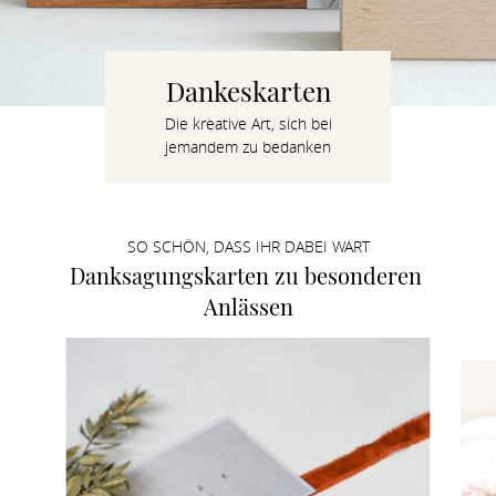
Verlobung
Junggesel
Dankeskarten
Die kreative Art, sich bei
jemandem zu bedanken
SO SCHÖN, DASS IHR DABEI WART
Danksagungskarten zu besonderen 
Anlässen