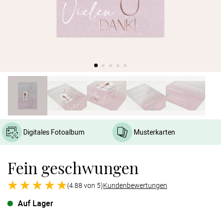
Verlobung
Junggesel
Digitales Fotoalbum
Musterkarten
Fein geschwungen
(4.88 von 5)
Kundenbewertungen
Auf Lager