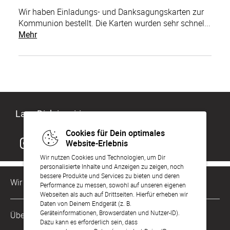
Wir haben Einladungs- und Danksagungskarten zur
Kommunion bestellt. Die Karten wurden sehr schnel...
Mehr
Lass Dich inspirieren
Cookies für Dein optimales
Website-Erlebnis
Wir nutzen Cookies und Technologien, um Dir
personalisierte Inhalte und Anzeigen zu zeigen, noch
bessere Produkte und Services zu bieten und deren
Wir sind für Dich da
Performance zu messen, sowohl auf unseren eigenen
Webseiten als auch auf Drittseiten. Hierfür erheben wir
Daten von Deinem Endgerät (z. B.
Kundenservice-Hotline
Geräteinformationen, Browserdaten und Nutzer-ID).
Über Uns
0221 956 725 10
Dazu kann es erforderlich sein, dass
Mo. - Fr. von 9 bis 17 Uhr