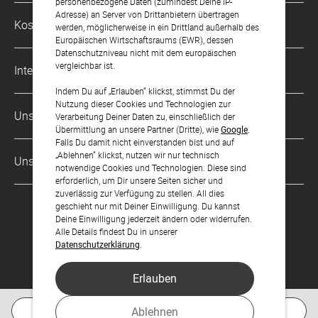
personenbezogene Daten (zumindest Deine IP-
Adresse) an Server von Drittanbietern übertragen
Philosophie
Kostenlose Services
werden, möglicherweise in ein Drittland außerhalb des
kontakt@sendmoments.de
Karriere
Europäischen Wirtschaftsraums (EWR), dessen
Datenschutzniveau nicht mit dem europäischen
Musterkarten
Impressum
vergleichbar ist.
International
Digitale Fotoalben
AGB & Widerrufsrecht
Indem Du auf „Erlauben“ klickst, stimmst Du der
Nutzung dieser Cookies und Technologien zur
Österreich
Digitale Gästelisten
Unsere Zahlungsarten
Zahlung & Versand
Verarbeitung Deiner Daten zu, einschließlich der
Übermittlung an unsere Partner (Dritte), wie
Google
.
Schweiz
FAQ & Hilfe
Datenschutz
Falls Du damit nicht einverstanden bist und auf
„Ablehnen“ klickst, nutzen wir nur technisch
Frankreich
Unsere Partner
Barrierefreiheitserklärung
notwendige Cookies und Technologien. Diese sind
erforderlich, um Dir unsere Seiten sicher und
LLM's
zuverlässig zur Verfügung zu stellen. All dies
geschieht nur mit Deiner Einwilligung. Du kannst
Deine Einwilligung jederzeit ändern oder widerrufen.
Alle Details findest Du in unserer
Datenschutzerklärung
.
Erlauben
Feier den Moment.
Kostenlose Musterkarte
Ablehnen