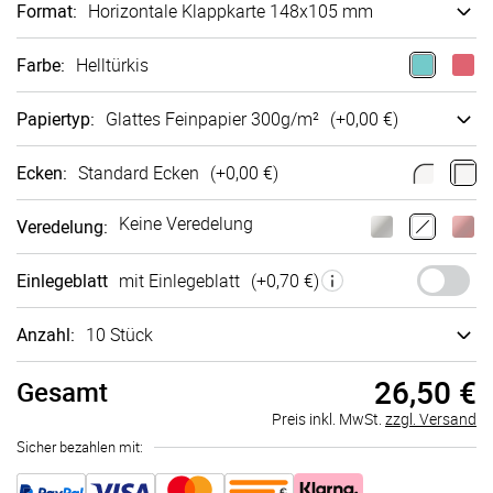
Format
:
Ho­ri­zon­tale Klappkarte 148x105 mm
Farbe
:
Helltürkis
Papiertyp
:
Glattes Fein­papier 300g/m²
(+
0,00 €
)
Ecken
:
Standard Ecken
(+
0,00 €
)
Keine Veredelung
Veredelung
:
Einlegeblatt
mit Einlegeblatt
(+
0,70 €
)
Anzahl:
10 Stück
26,50 €
Gesamt
Preis inkl. MwSt.
zzgl. Versand
Sicher bezahlen mit: