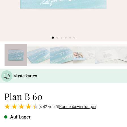
Verlobung
Junggesel
Musterkarten
Plan B 60
(4.42 von 5)
Kundenbewertungen
Auf Lager