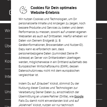
Cookies für Dein optimales
Website-Erlebnis
Wir nutzen Cookies und Technologien, um Dir
personalisierte Inhalte und Anzeigen zu zeigen, noch
bessere Produkte und Services zu bieten und deren
Wir sind für Dich da
Performance zu messen, sowohl auf unseren eigenen
Webseiten als auch auf Drittseiten. Hierfür erheben wir
Daten von Deinem Endgerät (z. B.
Kundenservice-Hotline
Geräteinformationen, Browserdaten und Nutzer-ID).
Über Uns
0221 956 725 10
Dazu kann es erforderlich sein, dass
Mo. - Fr. von 9 bis 17 Uhr
personenbezogene Daten (zumindest Deine IP-
Adresse) an Server von Drittanbietern übertragen
Philosophie
Kostenlose Services
werden, möglicherweise in ein Drittland außerhalb des
kontakt@sendmoments.de
Karriere
Europäischen Wirtschaftsraums (EWR), dessen
Datenschutzniveau nicht mit dem europäischen
Musterkarten
Impressum
vergleichbar ist.
International
Digitale Fotoalben
AGB & Widerrufsrecht
Indem Du auf „Erlauben“ klickst, stimmst Du der
Nutzung dieser Cookies und Technologien zur
Österreich
Digitale Gästelisten
Unsere Zahlungsarten
Zahlung & Versand
Verarbeitung Deiner Daten zu, einschließlich der
Übermittlung an unsere Partner (Dritte), wie
Google
.
Schweiz
FAQ & Hilfe
Datenschutz
Falls Du damit nicht einverstanden bist und auf
„Ablehnen“ klickst, nutzen wir nur technisch
Frankreich