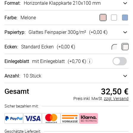
Format
:
Ho­ri­zon­tale Klappkarte 210x100 mm
Farbe
:
Melone
Papiertyp
:
Glattes Fein­papier 300g/m²
(+
0,00 €
)
Ecken
:
Standard Ecken
(+
0,00 €
)
Einlegeblatt
mit Einlegeblatt
(+
0,70 €
)
Anzahl:
10 Stück
32,50 €
Gesamt
Preis inkl. MwSt.
zzgl. Versand
Sicher bezahlen mit:
Geschätzte Lieferzeit
: