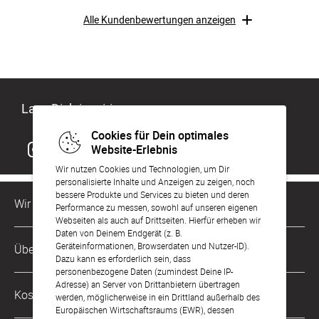
Alle Kundenbewertungen anzeigen
Lass Dich inspirieren
Cookies für Dein optimales
Website-Erlebnis
Wir nutzen Cookies und Technologien, um Dir
personalisierte Inhalte und Anzeigen zu zeigen, noch
bessere Produkte und Services zu bieten und deren
Wir sind für Dich da
Performance zu messen, sowohl auf unseren eigenen
Webseiten als auch auf Drittseiten. Hierfür erheben wir
Daten von Deinem Endgerät (z. B.
Kundenservice-Hotline
Geräteinformationen, Browserdaten und Nutzer-ID).
Über Uns
0221 956 725 10
Dazu kann es erforderlich sein, dass
Mo. - Fr. von 9 bis 17 Uhr
personenbezogene Daten (zumindest Deine IP-
Adresse) an Server von Drittanbietern übertragen
Philosophie
Kostenlose Services
werden, möglicherweise in ein Drittland außerhalb des
kontakt@sendmoments.de
Karriere
Europäischen Wirtschaftsraums (EWR), dessen