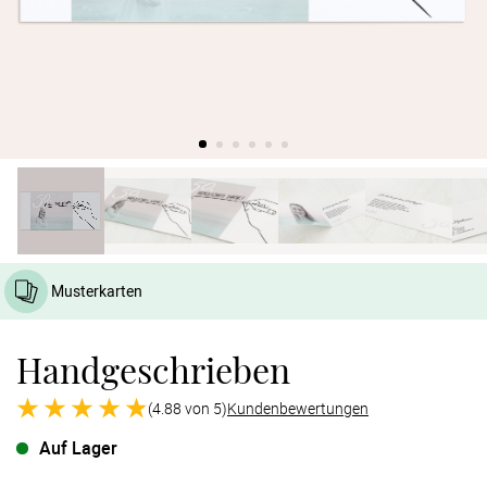
Verlobung
Junggesel
Musterkarten
Handgeschrieben
(4.88 von 5)
Kundenbewertungen
Auf Lager