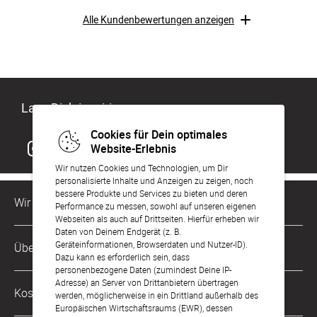
Alle Kundenbewertungen anzeigen
Lass Dich inspirieren
Cookies für Dein optimales
Website-Erlebnis
Wir nutzen Cookies und Technologien, um Dir
personalisierte Inhalte und Anzeigen zu zeigen, noch
bessere Produkte und Services zu bieten und deren
Wir sind für Dich da
Performance zu messen, sowohl auf unseren eigenen
Webseiten als auch auf Drittseiten. Hierfür erheben wir
Daten von Deinem Endgerät (z. B.
Kundenservice-Hotline
Geräteinformationen, Browserdaten und Nutzer-ID).
Über Uns
0221 956 725 10
Dazu kann es erforderlich sein, dass
Mo. - Fr. von 9 bis 17 Uhr
personenbezogene Daten (zumindest Deine IP-
Adresse) an Server von Drittanbietern übertragen
Philosophie
Kostenlose Services
werden, möglicherweise in ein Drittland außerhalb des
kontakt@sendmoments.de
Karriere
Europäischen Wirtschaftsraums (EWR), dessen