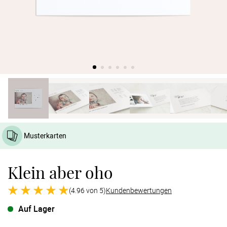
Verlobung
Junggesel
Musterkarten
Klein aber oho
(4.96 von 5)
Kundenbewertungen
Auf Lager