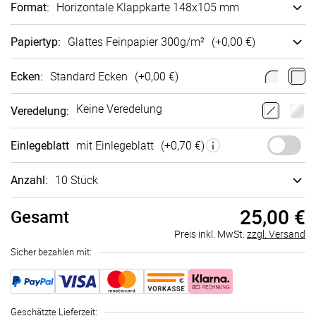
Format
:
Ho­ri­zon­tale Klappkarte 148x105 mm
Papiertyp
:
Glattes Fein­papier 300g/m²
(+
0,00 €
)
Ecken
:
Standard Ecken
(+
0,00 €
)
Keine Veredelung
Veredelung
:
Einlegeblatt
mit Einlegeblatt
(+
0,70 €
)
Anzahl:
10 Stück
25,00 €
Gesamt
Preis inkl. MwSt.
zzgl. Versand
Sicher bezahlen mit:
Geschätzte Lieferzeit
: