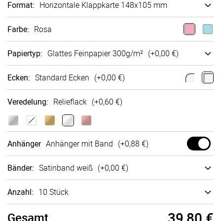
Format
:
Ho­ri­zon­tale Klappkarte 148x105 mm
Farbe
:
Rosa
Papiertyp
:
Glattes Fein­papier 300g/m²
(+
0,00 €
)
Ecken
:
Standard Ecken
(+
0,00 €
)
Veredelung
:
Relieflack
(+
0,60 €
)
Anhänger
Anhänger mit Band
(+
0,88 €
)
Bänder
:
Satin­band weiß
(+
0,00 €
)
Anzahl:
10 Stück
39,80 €
Gesamt