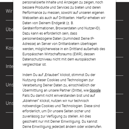
personalisierte Inhalte und Anzeigen zu zeigen, noch
bessere Produkte und Services zu bieten und deren
Wir sind für Dich da
Performance zu messen, sowohl auf unseren eigenen
Webseiten als auch auf Drittseiten. Hierfür erheben wir
Daten von Deinem Endgerät (z. B.
Kundenservice-Hotline
Geräteinformationen, Browserdaten und Nutzer-ID).
Über Uns
0221 956 725 10
Dazu kann es erforderlich sein, dass
Mo. - Fr. von 9 bis 17 Uhr
personenbezogene Daten (zumindest Deine IP-
Adresse) an Server von Drittanbietern übertragen
Philosophie
Kostenlose Services
werden, möglicherweise in ein Drittland außerhalb des
kontakt@sendmoments.de
Karriere
Europäischen Wirtschaftsraums (EWR), dessen
Datenschutzniveau nicht mit dem europäischen
Musterkarten
Impressum
vergleichbar ist.
International
Digitale Fotoalben
AGB & Widerrufsrecht
Indem Du auf „Erlauben“ klickst, stimmst Du der
Nutzung dieser Cookies und Technologien zur
Österreich
Digitale Gästelisten
Unsere Zahlungsarten
Zahlung & Versand
Verarbeitung Deiner Daten zu, einschließlich der
Übermittlung an unsere Partner (Dritte), wie
Google
.
Schweiz
FAQ & Hilfe
Datenschutz
Falls Du damit nicht einverstanden bist und auf
„Ablehnen“ klickst, nutzen wir nur technisch
Frankreich
Unsere Partner
Barrierefreiheitserklärung
notwendige Cookies und Technologien. Diese sind
erforderlich, um Dir unsere Seiten sicher und
LLM's
zuverlässig zur Verfügung zu stellen. All dies
geschieht nur mit Deiner Einwilligung. Du kannst
Deine Einwilligung jederzeit ändern oder widerrufen.