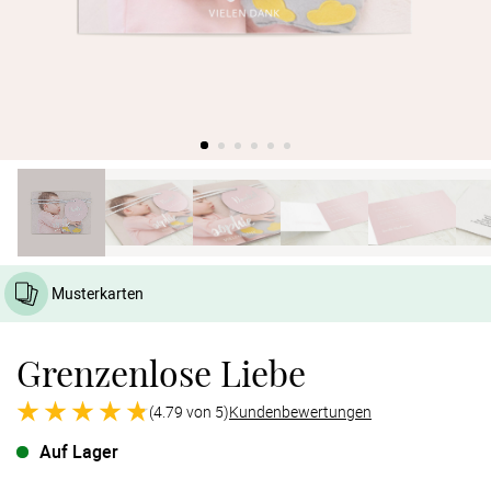
Verlobung
Junggesel
Musterkarten
Grenzenlose Liebe
(4.79 von 5)
Kundenbewertungen
Auf Lager