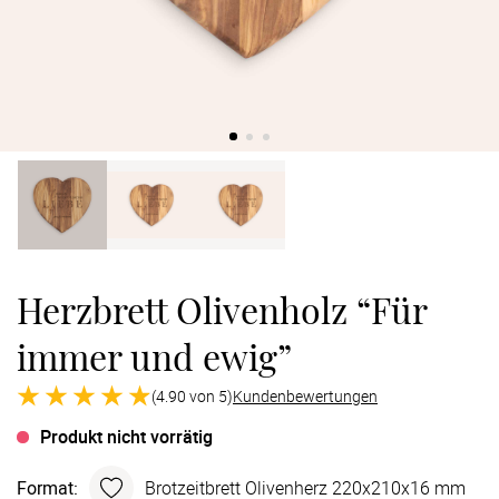
Verlobung
Junggesel
Herzbrett Olivenholz “Für
immer und ewig”
(4.90 von 5)
Kundenbewertungen
Produkt nicht vorrätig
Format
:
Brotzeit­brett Oliven­herz 220x210x16 mm