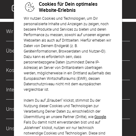
Cookies für Dein optimales
Website-Erlebnis
Wir nutzen Cookies und Technologien, um Dir
personalisierte Inhalte und Anzeigen zu zeigen, noch
bessere Produkte und Services zu bieten und deren
Wir sind für Dich da
Performance zu messen, sowohl auf unseren eigenen
Webseiten als auch auf Drittseiten. Hierfür erheben wir
Daten von Deinem Endgerät (z. B.
Kundenservice-Hotline
Über Uns
Geräteinformationen, Browserdaten und Nutzer-ID).
0221 956 725 10
Dazu kann es erforderlich sein, dass
Mo. - Fr. von 9 bis 17 Uhr
personenbezogene Daten (zumindest Deine IP-
Philosophie
Adresse) an Server von Drittanbietern übertragen
Kostenlose Services
werden, möglicherweise in ein Drittland außerhalb des
kontakt@sendmoments.de
Karriere
Europäischen Wirtschaftsraums (EWR), dessen
Datenschutzniveau nicht mit dem europäischen
Musterkarten
Impressum
International
vergleichbar ist.
Digitale Fotoalben
AGB & Widerrufsrecht
Indem Du auf „Erlauben“ klickst, stimmst Du der
Österreich
Nutzung dieser Cookies und Technologien zur
Digitale Gästelisten
Unsere Zahlungsarten
Zahlung & Versand
Verarbeitung Deiner Daten zu, einschließlich der
Schweiz
Übermittlung an unsere Partner (Dritte), wie
Google
.
FAQ & Hilfe
Datenschutz
Falls Du damit nicht einverstanden bist und auf
Frankreich
„Ablehnen“ klickst, nutzen wir nur technisch
Unsere Partner
Barrierefreiheitserklärung
notwendige Cookies und Technologien. Diese sind