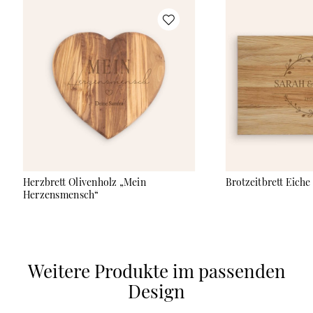
detailgenau einseitig auf der Nutzfläche eingraviert. Du kannst
das Vesperbrett in unserem Online-Editor schnell und einfach
mit Deinen individuellen Inhalten wie Namen, einem lustigen
Zitat oder originellen Spruch gestalten. Somit eignet sich das
Olivenherzbrett auch ideal als persönliches und zugleich
praktisches Geschenk, das Familie und Freunden lange Zeit
Freude bereitet. Die geölte Holzoberfläche verleiht dem
Brotzeitbrett nicht nur eine edle Optik, sondern ist auch sehr
langlebig und sicher im Umgang mit Lebensmitteln. Zur
optimalen Pflege empfehlen wir die manuelle Reinigung und
gelegentliches Ölen mit einem neutralen Öl (Leinöl,
Sonnenblumenöl).
Herzbrett Olivenholz „Mein
Brotzeitbrett Eiche
Herzensmensch“
Weitere Produkte im passenden
Design