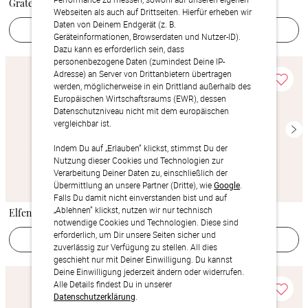
Grateful Moment
Herzliche Eleganz
Webseiten als auch auf Drittseiten. Hierfür erheben wir
Daten von Deinem Endgerät (z. B.
Jetzt gestalten
Jetzt gestalten
Geräteinformationen, Browserdaten und Nutzer-ID).
Dazu kann es erforderlich sein, dass
personenbezogene Daten (zumindest Deine IP-
Adresse) an Server von Drittanbietern übertragen
werden, möglicherweise in ein Drittland außerhalb des
Europäischen Wirtschaftsraums (EWR), dessen
Datenschutzniveau nicht mit dem europäischen
vergleichbar ist.
Indem Du auf „Erlauben“ klickst, stimmst Du der
Nutzung dieser Cookies und Technologien zur
Verarbeitung Deiner Daten zu, einschließlich der
Übermittlung an unsere Partner (Dritte), wie
Google
.
Falls Du damit nicht einverstanden bist und auf
„Ablehnen“ klickst, nutzen wir nur technisch
Elfentraum
Anmutige Eleganz
notwendige Cookies und Technologien. Diese sind
erforderlich, um Dir unsere Seiten sicher und
Jetzt gestalten
Jetzt gestalten
zuverlässig zur Verfügung zu stellen. All dies
geschieht nur mit Deiner Einwilligung. Du kannst
Deine Einwilligung jederzeit ändern oder widerrufen.
Alle Details findest Du in unserer
Datenschutzerklärung
.