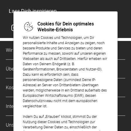
Lass Dich inspirieren
Cookies für Dein optimales
Website-Erlebnis
Wir nutzen Cookies und Technologien, um Dir
personalisierte Inhalte und Anzeigen zu zeigen, noch
bessere Produkte und Services zu bieten und deren
Wir sind für Dich da
Performance zu messen, sowohl auf unseren eigenen
Webseiten als auch auf Drittseiten. Hierfür erheben wir
Daten von Deinem Endgerät (z. B.
Kundenservice-Hotline
Über Uns
Geräteinformationen, Browserdaten und Nutzer-ID).
0221 956 725 10
Dazu kann es erforderlich sein, dass
Mo. - Fr. von 9 bis 17 Uhr
personenbezogene Daten (zumindest Deine IP-
Philosophie
Adresse) an Server von Drittanbietern übertragen
Kostenlose Services
werden, möglicherweise in ein Drittland außerhalb des
kontakt@sendmoments.de
Karriere
Europäischen Wirtschaftsraums (EWR), dessen
Datenschutzniveau nicht mit dem europäischen
Musterkarten
Impressum
International
vergleichbar ist.
Digitale Fotoalben
AGB & Widerrufsrecht
Indem Du auf „Erlauben“ klickst, stimmst Du der
Österreich
Nutzung dieser Cookies und Technologien zur
Digitale Gästelisten
Unsere Zahlungsarten
Zahlung & Versand
Verarbeitung Deiner Daten zu, einschließlich der