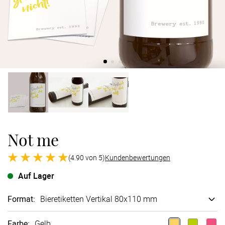
Verlobung
Junggesel
Not me
(4.90 von 5)
Kundenbewertungen
Auf Lager
Format
:
Bieretiketten Vertikal 80x110 mm
Farbe
:
Gelb