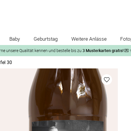
Baby
Geburtstag
Weitere Anlässe
Foto
rne unsere Qualität kennen und bestelle bis zu
3 Musterkarten gratis!
💌 
fel 30
Und so geht‘s:
1. Wähle bis zu 3 Kartendesigns
ose Musterkarte“
 auf der jeweiligen Produktseite und lasse Dir die Karten koste