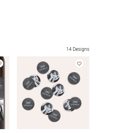
140 Aufkleber
à 0,42 €
150 Aufkleber
à 0,40 €
175 Aufkleber
à 0,38 €
14
Designs
200 Aufkleber
à 0,36 €
Mehr Aufkleber
à 0,36 €