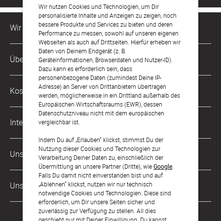
Wir nutzen Cookies und Technologien, um Dir
personalisierte Inhalte und Anzeigen zu zeigen, noch
bessere Produkte und Services zu bieten und deren
Wir sind für Dich da
Performance zu messen, sowohl auf unseren eigenen
Webseiten als auch auf Drittseiten. Hierfür erheben wir
Daten von Deinem Endgerät (z. B.
Kundenservice-Hotline
Über Uns
Geräteinformationen, Browserdaten und Nutzer-ID).
0221 956 725 10
Dazu kann es erforderlich sein, dass
Mo. - Fr. von 9 bis 17 Uhr
personenbezogene Daten (zumindest Deine IP-
Philosophie
Adresse) an Server von Drittanbietern übertragen
Kostenlose Services
werden, möglicherweise in ein Drittland außerhalb des
kontakt@sendmoments.de
Karriere
Europäischen Wirtschaftsraums (EWR), dessen
Datenschutzniveau nicht mit dem europäischen
Musterkarten
Impressum
International
vergleichbar ist.
Digitale Fotoalben
AGB & Widerrufsrecht
Indem Du auf „Erlauben“ klickst, stimmst Du der
Österreich
Nutzung dieser Cookies und Technologien zur
Digitale Gästelisten
Unsere Zahlungsarten
Zahlung & Versand
Verarbeitung Deiner Daten zu, einschließlich der
Schweiz
Übermittlung an unsere Partner (Dritte), wie
Google
.
FAQ & Hilfe
Datenschutz
Falls Du damit nicht einverstanden bist und auf
Frankreich
„Ablehnen“ klickst, nutzen wir nur technisch
Unsere Partner
Barrierefreiheitserklärung
notwendige Cookies und Technologien. Diese sind
erforderlich, um Dir unsere Seiten sicher und
LLM's
zuverlässig zur Verfügung zu stellen. All dies
geschieht nur mit Deiner Einwilligung. Du kannst