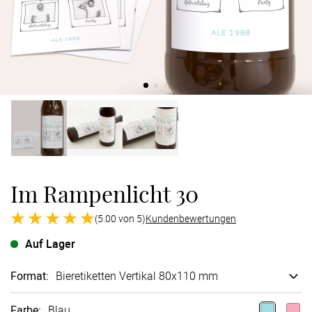
Verlobung
Junggesel
Im Rampenlicht 30
(5.00 von 5)
Kundenbewertungen
Auf Lager
Format
:
Bieretiketten Vertikal 80x110 mm
Farbe
:
Blau