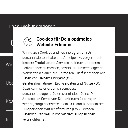
Lass Dich inspirieren
Cookies für Dein optimales
Website-Erlebnis
Wir nutzen Cookies und Technologien, um Dir
personalisierte Inhalte und Anzeigen zu zeigen, noch
bessere Produkte und Services zu bieten und deren
Wir sind für Dich da
Performance zu messen, sowohl auf unseren eigenen
Webseiten als auch auf Drittseiten. Hierfür erheben wir
Daten von Deinem Endgerät (z. B.
Kundenservice-Hotline
Über Uns
Geräteinformationen, Browserdaten und Nutzer-ID).
0221 956 725 10
Dazu kann es erforderlich sein, dass
Mo. - Fr. von 9 bis 17 Uhr
personenbezogene Daten (zumindest Deine IP-
Philosophie
Adresse) an Server von Drittanbietern übertragen
Kostenlose Services
werden, möglicherweise in ein Drittland außerhalb des
kontakt@sendmoments.de
Karriere
Europäischen Wirtschaftsraums (EWR), dessen
Datenschutzniveau nicht mit dem europäischen
Musterkarten
Impressum
International
vergleichbar ist.
Digitale Fotoalben
AGB & Widerrufsrecht