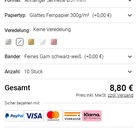
Format
:
Anhänger Serviette Ø57 mm
Papiertyp
:
Glattes Fein­papier 300g/m²
(+
0,00 €
)
Keine Veredelung
Veredelung
:
Bänder
:
Feines Garn schwarz-weiß
(+
0,00 €
)
Anzahl:
10 Stück
8,80 €
Gesamt
Preis inkl. MwSt.
zzgl. Versand
Sicher bezahlen mit: