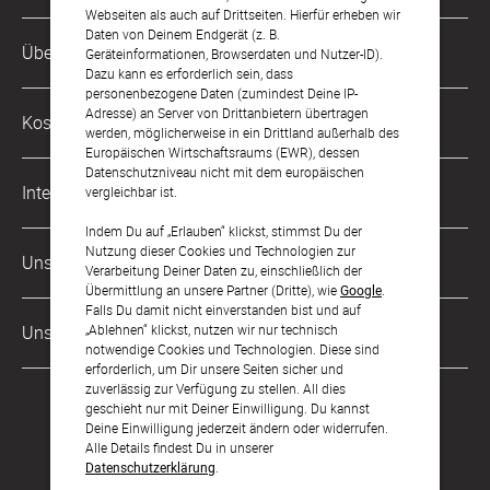
Webseiten als auch auf Drittseiten. Hierfür erheben wir
Daten von Deinem Endgerät (z. B.
Kundenservice-Hotline
Über Uns
Geräteinformationen, Browserdaten und Nutzer-ID).
0221 956 725 10
Dazu kann es erforderlich sein, dass
Mo. - Fr. von 9 bis 17 Uhr
personenbezogene Daten (zumindest Deine IP-
Philosophie
Adresse) an Server von Drittanbietern übertragen
Kostenlose Services
werden, möglicherweise in ein Drittland außerhalb des
kontakt@sendmoments.de
Karriere
Europäischen Wirtschaftsraums (EWR), dessen
Datenschutzniveau nicht mit dem europäischen
Musterkarten
Impressum
International
vergleichbar ist.
Digitale Fotoalben
AGB & Widerrufsrecht
Indem Du auf „Erlauben“ klickst, stimmst Du der
Österreich
Nutzung dieser Cookies und Technologien zur
Digitale Gästelisten
Unsere Zahlungsarten
Zahlung & Versand
Verarbeitung Deiner Daten zu, einschließlich der
Schweiz
Übermittlung an unsere Partner (Dritte), wie
Google
.
FAQ & Hilfe
Datenschutz
Falls Du damit nicht einverstanden bist und auf
Frankreich
„Ablehnen“ klickst, nutzen wir nur technisch
Unsere Partner
Barrierefreiheitserklärung
notwendige Cookies und Technologien. Diese sind
erforderlich, um Dir unsere Seiten sicher und
LLM's
zuverlässig zur Verfügung zu stellen. All dies
geschieht nur mit Deiner Einwilligung. Du kannst
Deine Einwilligung jederzeit ändern oder widerrufen.
Alle Details findest Du in unserer
Datenschutzerklärung
.