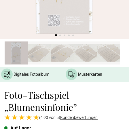
Verlobung
Junggesel
Digitales Fotoalbum
Musterkarten
Foto-Tischspiel
„Blumensinfonie”
(4.90 von 5)
Kundenbewertungen
Auf Lager