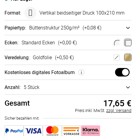
Format
:
Vertikal beidseitiger Druck 100x210 mm
Papiertyp
:
Bütten­struktur 250g/m²
(+
0,08 €
)
Ecken
:
Standard Ecken
(+
0,00 €
)
Veredelung
:
Goldfolie
(+
0,50 €
)
Kosten­loses digi­tales Foto­album
Anzahl:
5 Stück
17,65 €
Gesamt
Preis inkl. MwSt.
zzgl. Versand
Sicher bezahlen mit: