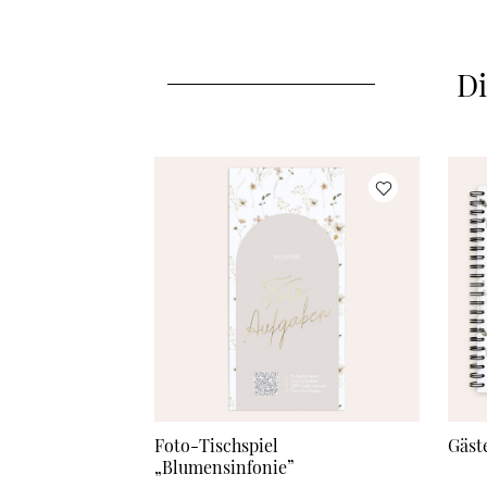
Di
Foto-Tischspiel
Gäst
„Blumensinfonie”