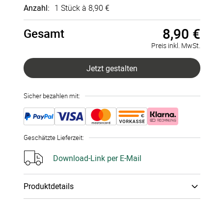
Anzahl:
1 Stück à
8,90 €
8,90 €
Gesamt
Digitale
Digitale
Einladung
Einladung
Preis inkl. MwSt.
mehrseitig
einseitig
Jetzt gestalten
Sicher bezahlen mit:
Geschätzte Lieferzeit
:
Download-Link per E-Mail
Produktdetails
Papiertyp
:
Digital (JPG,PDF, MP4)