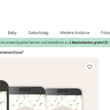
Baby
Geburtstag
Weitere Anlässe
Foto
rne unsere Qualität kennen und bestelle bis zu
3 Musterkarten gratis!
💌 
lumensinfonie”
Und so geht‘s:
1. Wähle bis zu 3 Kartendesigns
ose Musterkarte“
 auf der jeweiligen Produktseite und lasse Dir die Karten koste