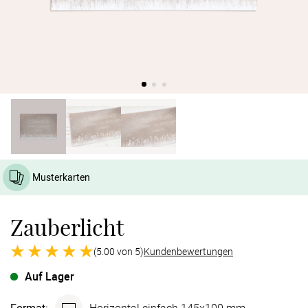
Verlobung
Junggesel
Musterkarten
Zauberlicht
(5.00 von 5)
Kundenbewertungen
Auf Lager