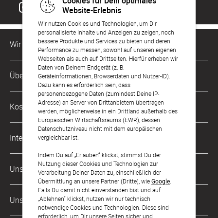
Cookies für Dein optimales
Website-Erlebnis
Wir nutzen Cookies und Technologien, um Dir
personalisierte Inhalte und Anzeigen zu zeigen, noch
bessere Produkte und Services zu bieten und deren
Wir sind für Dich da
Performance zu messen, sowohl auf unseren eigenen
Webseiten als auch auf Drittseiten. Hierfür erheben wir
Daten von Deinem Endgerät (z. B.
Kundenservice-Hotline
Über Uns
Geräteinformationen, Browserdaten und Nutzer-ID).
0221 956 725 10
Dazu kann es erforderlich sein, dass
Mo. - Fr. von 9 bis 17 Uhr
personenbezogene Daten (zumindest Deine IP-
Philosophie
Adresse) an Server von Drittanbietern übertragen
Kostenlose Services
werden, möglicherweise in ein Drittland außerhalb des
kontakt@sendmoments.de
Karriere
Europäischen Wirtschaftsraums (EWR), dessen
Datenschutzniveau nicht mit dem europäischen
Musterkarten
Impressum
International
vergleichbar ist.
Digitale Fotoalben
AGB & Widerrufsrecht
Indem Du auf „Erlauben“ klickst, stimmst Du der
Österreich
Nutzung dieser Cookies und Technologien zur
Digitale Gästelisten
Unsere Zahlungsarten
Zahlung & Versand
Verarbeitung Deiner Daten zu, einschließlich der
Schweiz
Übermittlung an unsere Partner (Dritte), wie
Google
.
FAQ & Hilfe
Datenschutz
Falls Du damit nicht einverstanden bist und auf
Frankreich
„Ablehnen“ klickst, nutzen wir nur technisch
Unsere Partner
Barrierefreiheitserklärung
notwendige Cookies und Technologien. Diese sind
erforderlich, um Dir unsere Seiten sicher und