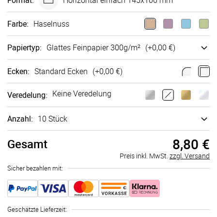
Format
:
Horizontal einfach 145x100 mm
Farbe
:
Haselnuss
Papiertyp
:
Glattes Fein­papier 300g/m²
(+
0,00 €
)
Ecken
:
Standard Ecken
(+
0,00 €
)
Keine Veredelung
Veredelung
:
Anzahl:
10 Stück
8,80 €
Gesamt
Preis inkl. MwSt.
zzgl. Versand
Sicher bezahlen mit:
Geschätzte Lieferzeit
: